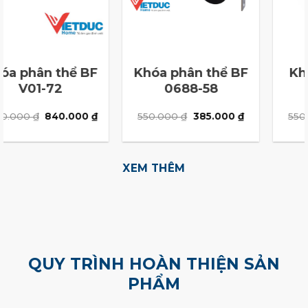
 phân thể BF
Khóa tay gạt BX
Bản 
0688-58
3204-58
Giá
Giá
Giá
Giá
000
₫
385.000
₫
550.000
₫
385.000
₫
30.0
gốc
hiện
gốc
hiện
là:
tại
là:
tại
550.000 ₫.
là:
550.000 ₫.
là:
385.000 ₫.
385.000 ₫.
XEM THÊM
QUY TRÌNH HOÀN THIỆN SẢN
PHẨM