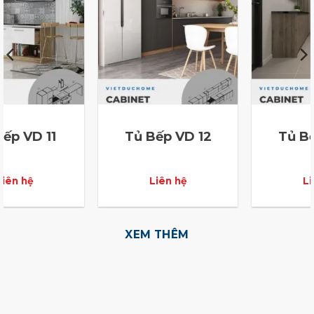
p VD 12
Tủ Bếp VD 13
Tủ Bếp
n hệ
Liên hệ
Liên
XEM THÊM