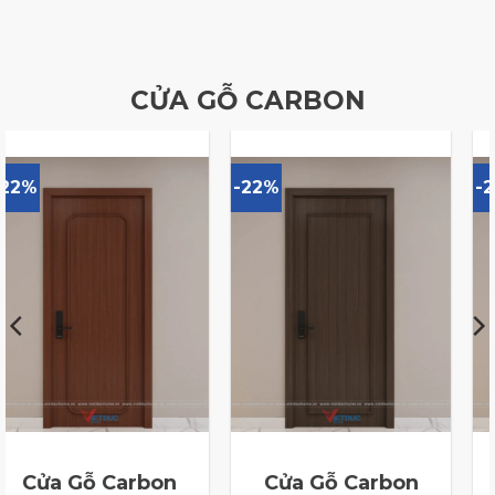
CỬA GỖ CARBON
-22%
-22%
Gỗ Carbon
Cửa Gỗ Carbon
Cửa G