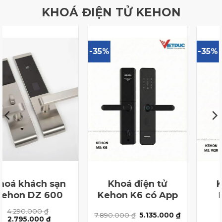
KHOÁ ĐIỆN TỬ KEHON
-35%
-35%
oá điện tử
Khoá điện tử
Kho
on K6 có App
Kehon W2R
K
14.990.000
₫
14
Giá
Giá
.000
₫
5.135.000
₫
Giá
Giá
Gi
9.750.000
₫
9