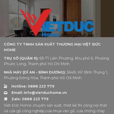
CÔNG TY TNHH SẢN XUẤT THƯƠNG MẠI VIỆT ĐỨC
HOME
TRỤ SỞ (QUẬN 9):
69-71 Liên Phường, Khu phố 6, Phường
Phước Long, Thành phố Hồ Chí Minh
NHÀ MÁY (DĨ AN - BÌNH DƯƠNG):
364B, KP Bình Thung 1,
Phường Đông Hòa, Thành phố Hồ Chí Minh
Hotline: 0888 223 779
Email: info@vietduchome.vn
Zalo: 0888 223 779
Việt Đức Home chuyên sản xuất, thiết kế thi công nội thất
và cửa gỗ công nghiệp,cửa nhựa vân gỗ, cửa chống cháy