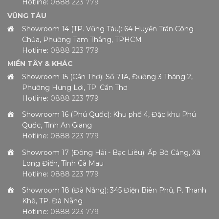
Hotline:
0888 223 779
VŨNG TÀU
Showroom 14 (TP. Vũng Tàu): 64 Huyền Trân Công
Chúa, Phường Tam Thắng, TPHCM
Hotline:
0888 223 779
MIỀN TÂY & KHÁC
Showroom 15 (Cần Thơ): Số 71A, Đường 3 Tháng 2,
Phường Hưng Lợi, TP. Cần Thơ
Hotline:
0888 223 779
Showroom 16 (Phú Quốc): Khu phố 4, Đặc khu Phú
Quốc, Tỉnh An Giang
Hotline:
0888 223 779
Showroom 17 (Đông Hải - Bạc Liêu): Ấp Bờ Cảng, Xã
Long Điền, Tỉnh Cà Mau
Hotline:
0888 223 779
Showroom 18 (Đà Nẵng): 345 Điện Biên Phủ, P. Thanh
Khê, TP. Đà Nẵng
Hotline:
0888 223 779