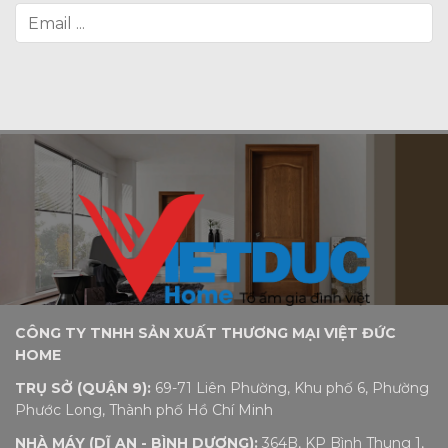
CÔNG TY TNHH SẢN XUẤT THƯƠNG MẠI VIỆT ĐỨC
HOME
TRỤ SỞ (QUẬN 9):
69-71 Liên Phường, Khu phố 6, Phường
Phước Long, Thành phố Hồ Chí Minh
NHÀ MÁY (DĨ AN - BÌNH DƯƠNG):
364B, KP Bình Thung 1,