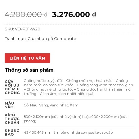
Giá
Giá
4.200.000
3.276.000
₫
₫
gốc
hiện
SKU:
VD-P01-W20
là:
tại
4.200.000 ₫.
là:
Danh mục:
Cửa nhựa gỗ Composite
3.276.000 ₫
LIÊN HỆ TƯ VẤN
Thông số sản phẩm
Chống nước tuyệt đối – Chống mối mọt hoàn hảo – Chống
CỬA
nấm mốc, an toàn sức khỏe – Chống cong vênh theo thời gian
VỚI ƯU
ĐIỂM 6
– Chống nứt nẻ, chịu lực tốt – Chống độc hại, thân thiện môi
CHỐNG
trường – Cách âm, cách nhiệt hiệu quả
MÀU
Gỗ, Nâu, Vàng, Vàng nhạt, Xám
SẮC
KÍCH
800×2.100mm (cửa nhà vệ sinh) hoặc 900×2.200mm (cửa
THƯỚC
phòng)
CHUẨN
KHUNG
43×100-145mm làm bằng nhựa composite cao cấp
BAO