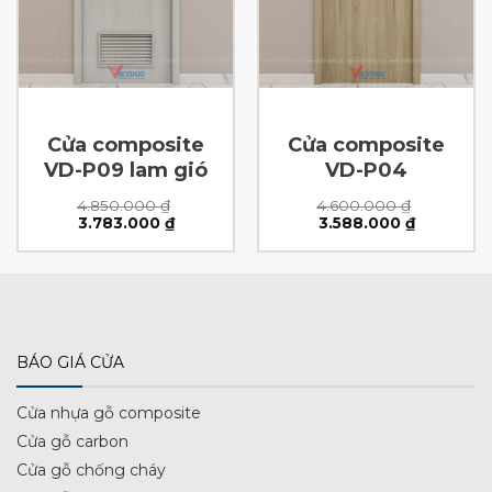
Cửa composite
Cửa composite
VD-P09 lam gió
VD-P04
4.850.000
₫
4.600.000
₫
Giá
Giá
Giá
Giá
3.783.000
₫
3.588.000
₫
gốc
hiện
gốc
hiện
là:
tại
là:
tại
4.850.000 ₫.
là:
4.600.000 ₫.
là:
0 ₫.
3.783.000 ₫.
3.588.000
BÁO GIÁ CỬA
Cửa nhựa gỗ composite
Cửa gỗ carbon
Cửa gỗ chống cháy