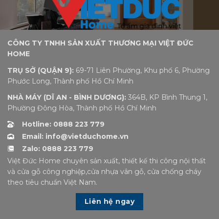
CÔNG TY TNHH SẢN XUẤT THƯƠNG MẠI VIỆT ĐỨC
HOME
TRỤ SỞ (QUẬN 9):
69-71 Liên Phường, Khu phố 6, Phường
Phước Long, Thành phố Hồ Chí Minh
NHÀ MÁY (DĨ AN - BÌNH DƯƠNG):
364B, KP Bình Thung 1,
Phường Đông Hòa, Thành phố Hồ Chí Minh
Hotline: 0888 223 779
Email: info@vietduchome.vn
Zalo: 0888 223 779
Việt Đức Home chuyên sản xuất, thiết kế thi công nội thất
và cửa gỗ công nghiệp,cửa nhựa vân gỗ, cửa chống cháy
theo tiêu chuẩn Việt Nam.
Liên hệ ngay