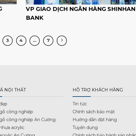
G
VP GIAO DỊCH NGÂN HÀNG SHINHAN
BANK
3
4
…
7
Á NỘI THẤT
HỖ TRỢ KHÁCH HÀNG
 đẹp
Tin tức
 gỗ công nghiệp
Chính sách bảo mật
 gỗ công nghiệp An Cường
Hướng dẫn đặt hàng
nhựa acrylic
Tuyển dụng
acrylic An Cường
Chính sách bảo hành sản phẩ