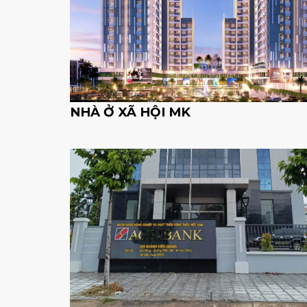
NHÀ Ở XÃ HỘI MK