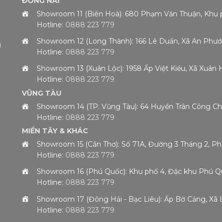
ĐỒNG NAI
Showroom 11 (Biên Hoà): 680 Phạm Văn Thuận, Khu 
Hotline:
0888 223 779
Showroom 12 (Long Thành): 166 Lê Duẩn, Xã An Phướ
g
Hotline:
0888 223 779
Showroom 13 (Xuân Lộc): 1958 Ấp Việt Kiều, Xã Xuân
Hotline:
0888 223 779
VŨNG TÀU
Showroom 14 (TP. Vũng Tàu): 64 Huyền Trân Công 
Hotline:
0888 223 779
MIỀN TÂY & KHÁC
Showroom 15 (Cần Thơ): Số 71A, Đường 3 Tháng 2, P
Hotline:
0888 223 779
Showroom 16 (Phú Quốc): Khu phố 4, Đặc khu Phú Qu
Hotline:
0888 223 779
Showroom 17 (Đông Hải - Bạc Liêu): Ấp Bờ Cảng, Xã 
Hotline:
0888 223 779