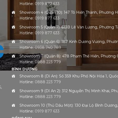
Hotline:
0919 877 633
Showroom 4 (Quận 10): 147 Tô Hiến Thành, Phường 
Hotline:
0919 877 633
Showroom 5 (Quận 7): 613B Lê Văn Lương, Phường
Hotline:
0919 877 633
Showroom 6 (Quận 6): 187 Kinh Dương Vương, Phư
Hotline:
0938 740 789
Showroom 7 (Quận 8): 478 Phạm Thế Hiển, Phường
Hotline:
0888 223 779
BÌNH DƯƠNG
Showroom 8 (Dĩ An): Số 359 Khu Phố Nội Hóa 1, Qu
Hotline:
0888 223 779
,
Showroom 9 (Dĩ An 2): 312 Nguyễn Thị Minh Khai, 
Hotline:
0888 223 779
h
Showroom 10 (Thủ Dầu Một): 130 Đại Lộ Bình Dươn
Hotline:
0919 877 633