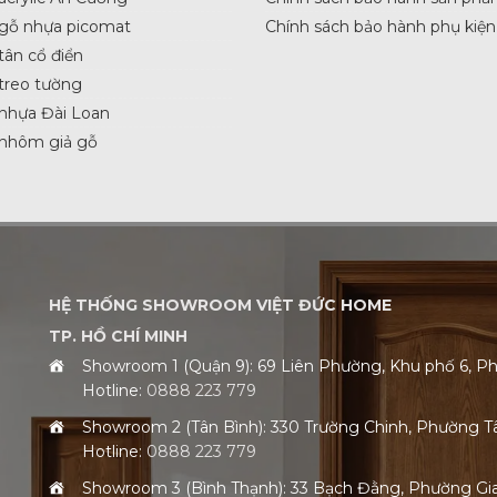
 gỗ nhựa picomat
Chính sách bảo hành phụ kiện
tân cổ điển
treo tường
nhựa Đài Loan
 nhôm giả gỗ
HỆ THỐNG SHOWROOM VIỆT ĐỨC HOME
TP. HỒ CHÍ MINH
Showroom 1 (Quận 9): 69 Liên Phường, Khu phố 6,
Hotline:
0888 223 779
Showroom 2 (Tân Bình): 330 Trường Chinh, Phường 
Hotline:
0888 223 779
Showroom 3 (Bình Thạnh): 33 Bạch Đằng, Phường G