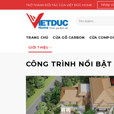
Bỏ
Nhấp v
TRỞ THÀNH ĐỐI TÁC CỦA VIỆT ĐỨC HOME
qua
nội
Tìm
dung
kiếm:
TRANG CHỦ
CỬA GỖ CARBON
CỬA COMPOS
GIỚI THIỆU
CÔNG TRÌNH NỔI BẬT