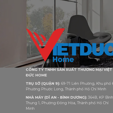
CÔNG TY TNHH SẢN XUẤT THƯƠNG MẠI VIỆT
ĐỨC HOME
TRỤ SỞ (QUẬN 9):
69-71 Liên Phường, Khu phố 6
Phường Phước Long, Thành phố Hồ Chí Minh
NHÀ MÁY (DĨ AN - BÌNH DƯƠNG):
364B, KP Bìn
Thung 1, Phường Đông Hòa, Thành phố Hồ Chí
Minh