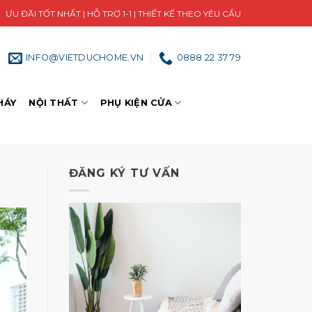
ƯU ĐÃI TỐT NHẤT | HỖ TRỢ 1-1 | THIẾT KẾ THEO YÊU CẦU
INFO@VIETDUCHOME.VN
0888 22 37 79
HÁY
NỘI THẤT
PHỤ KIỆN CỬA
ĐĂNG KÝ TƯ VẤN