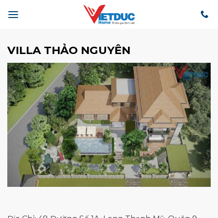
Bỏ
qua
nội
dung
VILLA THẢO NGUYÊN