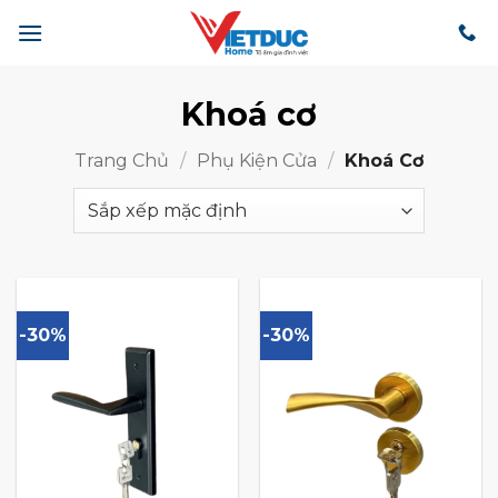
Bỏ
qua
nội
dung
Khoá cơ
Trang Chủ
/
Phụ Kiện Cửa
/
Khoá Cơ
-30%
-30%