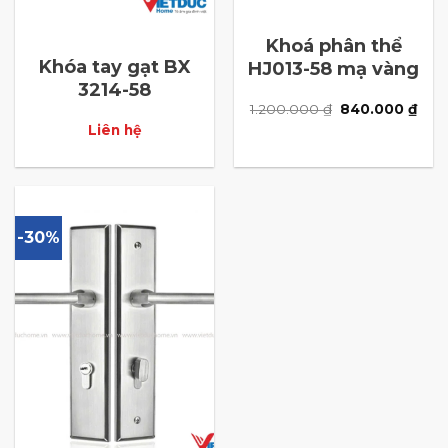
Khoá phân thể
Khóa tay gạt BX
HJ013-58 mạ vàng
3214-58
Giá
Giá
1.200.000
₫
840.000
₫
gốc
hiện
Liên hệ
là:
tại
1.200.000 ₫.
là:
840.
-30%