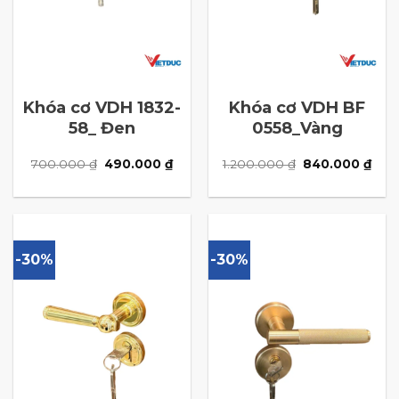
Khóa cơ VDH 1832-
Khóa cơ VDH BF
58_ Đen
0558_Vàng
Giá
Giá
Giá
Giá
700.000
₫
490.000
₫
1.200.000
₫
840.000
₫
gốc
hiện
gốc
hiện
là:
tại
là:
tại
700.000 ₫.
là:
1.200.000 ₫.
là:
490.000 ₫.
840.
-30%
-30%