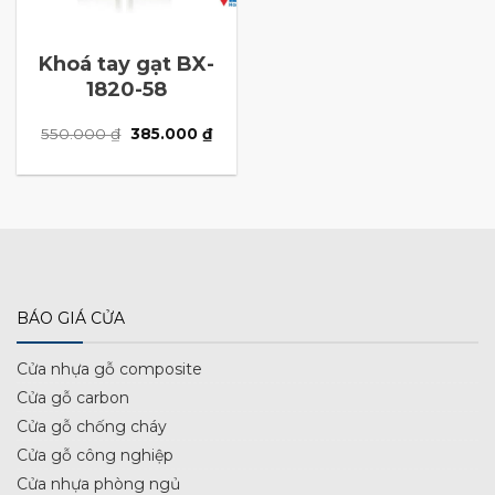
Khoá tay gạt BX-
1820-58
Giá
Giá
550.000
₫
385.000
₫
gốc
hiện
là:
tại
550.000 ₫.
là:
385.000 ₫.
BÁO GIÁ CỬA
Cửa nhựa gỗ composite
Cửa gỗ carbon
Cửa gỗ chống cháy
Cửa gỗ công nghiệp
Cửa nhựa phòng ngủ