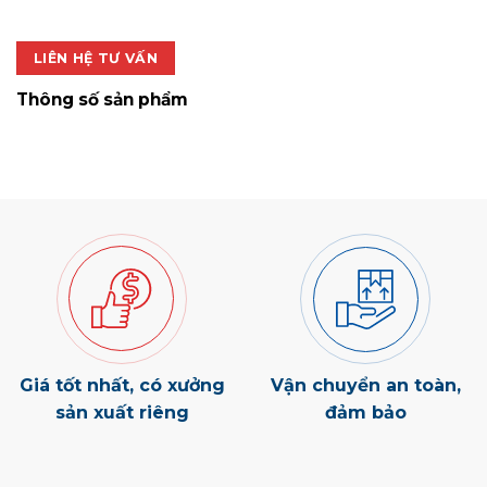
1.200.000 ₫.
là:
840.000 ₫.
LIÊN HỆ TƯ VẤN
Thông số sản phẩm
Giá tốt nhất, có xưởng
Vận chuyển an toàn,
sản xuất riêng
đảm bảo