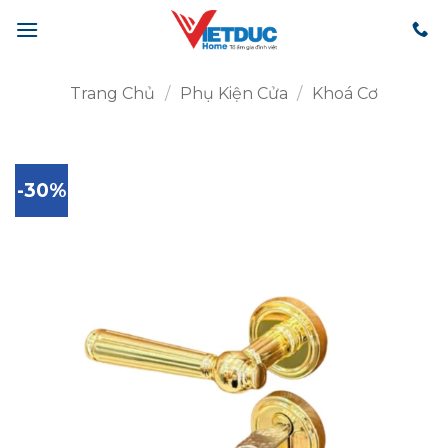
Bỏ
qua
nội
dung
Trang Chủ
/
Phụ Kiện Cửa
/
Khoá Cơ
-30%