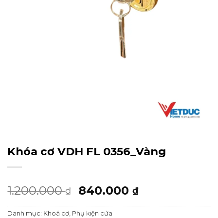
Khóa cơ VDH FL 0356_Vàng
Giá
Giá
1.200.000
840.000
₫
₫
gốc
hiện
Danh mục:
Khoá cơ
,
Phụ kiện cửa
là:
tại