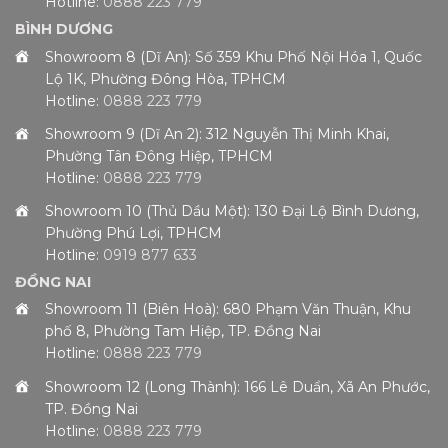
Hotline:
0888 223 779
BÌNH DƯƠNG
Showroom 8 (Dĩ An): Số 359 Khu Phố Nội Hóa 1, Quốc
Lộ 1K, Phường Đông Hòa, TPHCM
Hotline:
0888 223 779
Showroom 9 (Dĩ An 2): 312 Nguyễn Thị Minh Khai,
Phường Tân Đông Hiệp, TPHCM
Hotline:
0888 223 779
Showroom 10 (Thủ Dầu Một): 130 Đại Lộ Bình Dương,
Phường Phú Lợi, TPHCM
Hotline:
0919 877 633
ĐỒNG NAI
Showroom 11 (Biên Hoà): 680 Phạm Văn Thuận, Khu
phố 8, Phường Tam Hiệp, TP. Đồng Nai
Hotline:
0888 223 779
Showroom 12 (Long Thành): 166 Lê Duẩn, Xã An Phước,
TP. Đồng Nai
Hotline:
0888 223 779