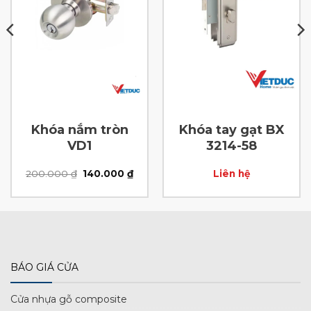
Khóa nắm tròn
Khóa tay gạt BX
VD1
3214-58
Giá
Giá
200.000
₫
140.000
₫
Liên hệ
gốc
hiện
là:
tại
200.000 ₫.
là:
00 ₫.
140.000 ₫.
BÁO GIÁ CỬA
Cửa nhựa gỗ composite