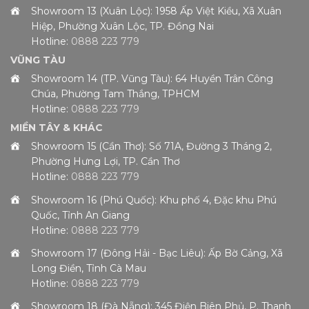
Showroom 13 (Xuân Lộc): 1958 Ấp Việt Kiều, Xã Xuân
Hiệp, Phường Xuân Lộc, TP. Đồng Nai
Hotline:
0888 223 779
VŨNG TÀU
Showroom 14 (TP. Vũng Tàu): 64 Huyền Trân Công
Chúa, Phường Tam Thắng, TPHCM
Hotline:
0888 223 779
MIỀN TÂY & KHÁC
Showroom 15 (Cần Thơ): Số 71A, Đường 3 Tháng 2,
Phường Hưng Lợi, TP. Cần Thơ
Hotline:
0888 223 779
Showroom 16 (Phú Quốc): Khu phố 4, Đặc khu Phú
Quốc, Tỉnh An Giang
Hotline:
0888 223 779
Showroom 17 (Đông Hải - Bạc Liêu): Ấp Bờ Cảng, Xã
Long Điền, Tỉnh Cà Mau
Hotline:
0888 223 779
Showroom 18 (Đà Nẵng): 345 Điện Biên Phủ, P. Thanh