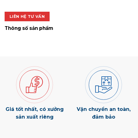
800.000 ₫.
là:
560.000 ₫.
LIÊN HỆ TƯ VẤN
Thông số sản phẩm
Giá tốt nhất, có xưởng
Vận chuyển an toàn,
sản xuất riêng
đảm bảo