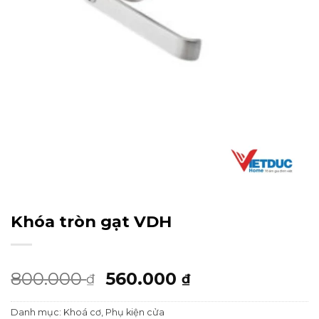
Khóa tròn gạt VDH
Giá
Giá
800.000
560.000
₫
₫
gốc
hiện
Danh mục:
Khoá cơ
,
Phụ kiện cửa
là:
tại