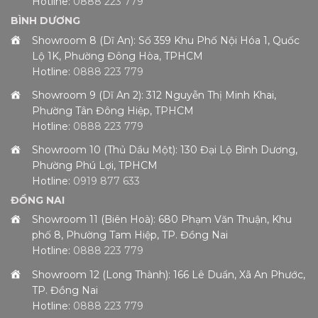
Hotline:
0888 223 779
BÌNH DƯƠNG
Showroom 8 (Dĩ An): Số 359 Khu Phố Nội Hóa 1, Quốc
Lộ 1K, Phường Đông Hòa, TPHCM
Hotline:
0888 223 779
Showroom 9 (Dĩ An 2): 312 Nguyễn Thị Minh Khai,
Phường Tân Đông Hiệp, TPHCM
Hotline:
0888 223 779
Showroom 10 (Thủ Dầu Một): 130 Đại Lộ Bình Dương,
Phường Phú Lợi, TPHCM
Hotline:
0919 877 633
ĐỒNG NAI
Showroom 11 (Biên Hoà): 680 Phạm Văn Thuận, Khu
phố 8, Phường Tam Hiệp, TP. Đồng Nai
Hotline:
0888 223 779
Showroom 12 (Long Thành): 166 Lê Duẩn, Xã An Phước,
TP. Đồng Nai
Hotline:
0888 223 779