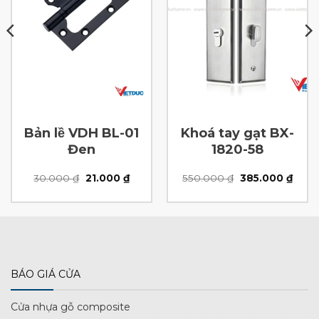
Bản lề VDH BL-01
Khoá tay gạt BX-
Đen
1820-58
Giá
Giá
Giá
Giá
30.000
₫
21.000
₫
550.000
₫
385.000
₫
gốc
hiện
gốc
hiện
là:
tại
là:
tại
30.000 ₫.
là:
550.000 ₫.
là:
00 ₫.
21.000 ₫.
385.0
BÁO GIÁ CỬA
Cửa nhựa gỗ composite