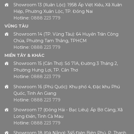
Showroom 13 (Xuân Lộc): 1958 Ấp Việt Kiều, Xã Xuân
Hiệp, Phường Xuân Lộc, TP. Đồng Nai
Hotline:
0888 223 779
VŨNG TÀU
Showroom 14 (TP. Vũng Tàu): 64 Huyền Trân Công
Chúa, Phường Tam Thắng, TPHCM
Hotline:
0888 223 779
MIỀN TÂY & KHÁC
Showroom 15 (Cần Thơ): Số 71A, Đường 3 Tháng 2,
Phường Hưng Lợi, TP. Cần Thơ
Hotline:
0888 223 779
Showroom 16 (Phú Quốc): Khu phố 4, Đặc khu Phú
Quốc, Tỉnh An Giang
Hotline:
0888 223 779
Showroom 17 (Đông Hải - Bạc Liêu): Ấp Bờ Cảng, Xã
Long Điền, Tỉnh Cà Mau
Hotline:
0888 223 779
Showroom 18 (Đà Nẵng): 345 Điện Biên Phủ, P. Thanh