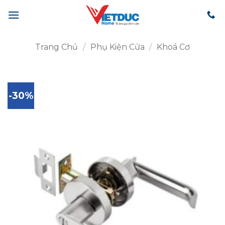
Bỏ
qua
nội
dung
Trang Chủ
/
Phụ Kiện Cửa
/
Khoá Cơ
-30%