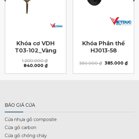
Khóa cơ VDH
Khóa Phân thể
T03-102_Vàng
HJ013-58
1.200.000
₫
Giá
Giá
550.000
₫
385.000
₫
Giá
Giá
840.000
₫
n
gốc
hiện
gốc
hiện
là:
tại
là:
tại
550.000 ₫.
là:
1.200.000 ₫.
là:
.000 ₫.
385.0
840.000 ₫.
BÁO GIÁ CỬA
Cửa nhựa gỗ composite
Cửa gỗ carbon
Cửa gỗ chống cháy