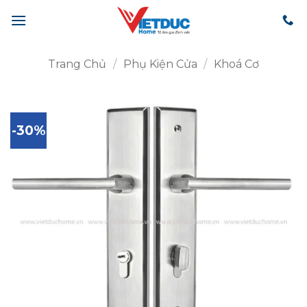
Bỏ
qua
nội
dung
Trang Chủ
/
Phụ Kiện Cửa
/
Khoá Cơ
-30%