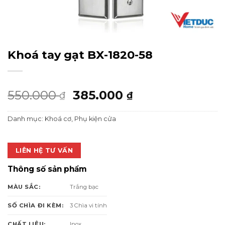
Khoá tay gạt BX-1820-58
Giá
Giá
550.000
385.000
₫
₫
gốc
hiện
Danh mục:
Khoá cơ
,
Phụ kiện cửa
là:
tại
550.000 ₫.
là:
385.000 ₫.
LIÊN HỆ TƯ VẤN
Thông số sản phẩm
Trắng bạc
MÀU SẮC:
3 Chìa vi tính
SỐ CHÌA ĐI KÈM:
Inox
CHẤT LIỆU: