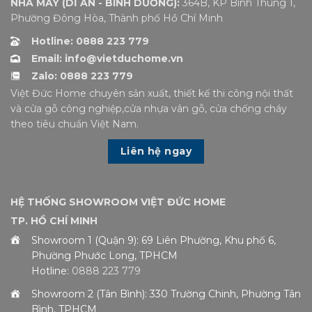
NHÀ MÁY (DĨ AN - BÌNH DƯƠNG):
364B, KP Bình Thung 1,
Phường Đông Hòa, Thành phố Hồ Chí Minh
Hotline: 0888 223 779
Email: info@vietduchome.vn
Zalo: 0888 223 779
Việt Đức Home chuyên sản xuất, thiết kế thi công nội thất
và cửa gỗ công nghiệp,cửa nhựa vân gỗ, cửa chống cháy
theo tiêu chuẩn Việt Nam.
Liên hệ ngay
HỆ THỐNG SHOWROOM VIỆT ĐỨC HOME
TP. HỒ CHÍ MINH
Showroom 1 (Quận 9): 69 Liên Phường, Khu phố 6,
Phường Phước Long, TPHCM
Hotline:
0888 223 779
Showroom 2 (Tân Bình): 330 Trường Chinh, Phường Tân
Bình, TPHCM