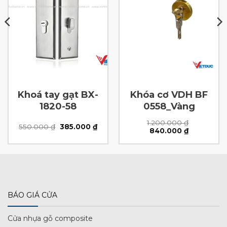
Khoá tay gạt BX-
Khóa cơ VDH BF
1820-58
0558_Vàng
1.200.000
₫
Giá
Giá
550.000
₫
385.000
₫
Giá
Giá
840.000
₫
gốc
hiện
gốc
hiện
là:
tại
là:
tại
550.000 ₫.
là:
1.200.000 ₫.
là:
00 ₫.
385.000 ₫.
840.000 ₫.
BÁO GIÁ CỬA
Cửa nhựa gỗ composite