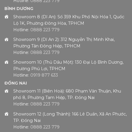
Hotline:
0888 223 779
BÌNH DƯƠNG
Showroom 8 (Dĩ An): Số 359 Khu Phố Nội Hóa 1, Quốc
Lộ 1K, Phường Đông Hòa, TPHCM
Hotline:
0888 223 779
Showroom 9 (Dĩ An 2): 312 Nguyễn Thị Minh Khai,
Phường Tân Đông Hiệp, TPHCM
Hotline:
0888 223 779
Showroom 10 (Thủ Dầu Một): 130 Đại Lộ Bình Dương,
Phường Phú Lợi, TPHCM
Hotline:
0919 877 633
ĐỒNG NAI
Showroom 11 (Biên Hoà): 680 Phạm Văn Thuận, Khu
phố 8, Phường Tam Hiệp, TP. Đồng Nai
Hotline:
0888 223 779
Showroom 12 (Long Thành): 166 Lê Duẩn, Xã An Phước,
TP. Đồng Nai
Hotline:
0888 223 779