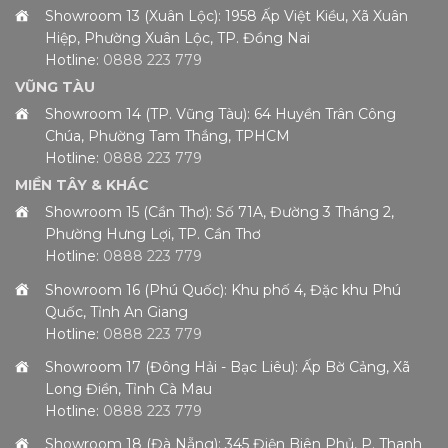
Showroom 13 (Xuân Lộc): 1958 Ấp Việt Kiều, Xã Xuân
Hiệp, Phường Xuân Lộc, TP. Đồng Nai
Hotline:
0888 223 779
VŨNG TÀU
Showroom 14 (TP. Vũng Tàu): 64 Huyền Trân Công
Chúa, Phường Tam Thắng, TPHCM
Hotline:
0888 223 779
MIỀN TÂY & KHÁC
Showroom 15 (Cần Thơ): Số 71A, Đường 3 Tháng 2,
Phường Hưng Lợi, TP. Cần Thơ
Hotline:
0888 223 779
Showroom 16 (Phú Quốc): Khu phố 4, Đặc khu Phú
Quốc, Tỉnh An Giang
Hotline:
0888 223 779
Showroom 17 (Đông Hải - Bạc Liêu): Ấp Bờ Cảng, Xã
Long Điền, Tỉnh Cà Mau
Hotline:
0888 223 779
Showroom 18 (Đà Nẵng): 345 Điện Biên Phủ, P. Thanh