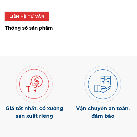
30.000 ₫.
là:
21.000 ₫.
LIÊN HỆ TƯ VẤN
Thông số sản phẩm
Giá tốt nhất, có xưởng
Vận chuyển an toàn,
sản xuất riêng
đảm bảo