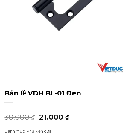
Bản lề VDH BL-01 Đen
Giá
Giá
30.000
21.000
₫
₫
gốc
hiện
Danh mục:
Phụ kiện cửa
là:
tại