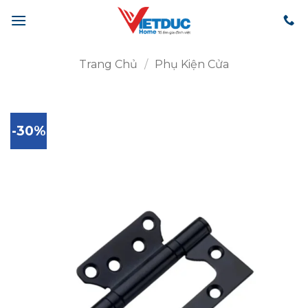
Bỏ
qua
nội
dung
Trang Chủ
/
Phụ Kiện Cửa
-30%