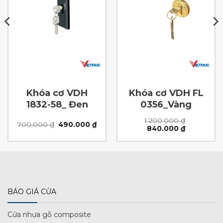
Khóa cơ VDH
Khóa cơ VDH FL
1832-58_ Đen
0356_Vàng
1.200.000
₫
Giá
Giá
700.000
₫
490.000
₫
Giá
Giá
840.000
₫
n
gốc
hiện
gốc
hiện
là:
tại
là:
tại
700.000 ₫.
là:
1.200.000 ₫.
là:
.000 ₫.
490.000 ₫.
840.000 ₫.
BÁO GIÁ CỬA
Cửa nhựa gỗ composite