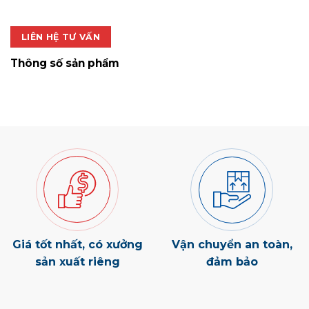
1.200.000 ₫.
là:
840.000 ₫.
LIÊN HỆ TƯ VẤN
Thông số sản phẩm
Giá tốt nhất, có xưởng
Vận chuyển an toàn,
sản xuất riêng
đảm bảo