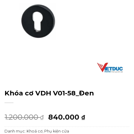
Khóa cơ VDH V01-58_Đen
Giá
Giá
1.200.000
840.000
₫
₫
gốc
hiện
Danh mục:
Khoá cơ
,
Phụ kiện cửa
là:
tại