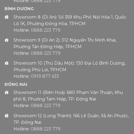
Hotline:
0888 223 779
BÌNH DƯƠNG
Showroom 8 (Dĩ An): Số 359 Khu Phố Nội Hóa 1, Quốc
Lộ 1K, Phường Đông Hòa, TPHCM
Hotline:
0888 223 779
Showroom 9 (Dĩ An 2): 312 Nguyễn Thị Minh Khai,
Phường Tân Đông Hiệp, TPHCM
Hotline:
0888 223 779
Showroom 10 (Thủ Dầu Một): 130 Đại Lộ Bình Dương,
Phường Phú Lợi, TPHCM
Hotline:
0919 877 633
ĐỒNG NAI
Showroom 11 (Biên Hoà): 680 Phạm Văn Thuận, Khu
phố 8, Phường Tam Hiệp, TP. Đồng Nai
Hotline:
0888 223 779
Showroom 12 (Long Thành): 166 Lê Duẩn, Xã An Phước,
TP. Đồng Nai
Hotline:
0888 223 779