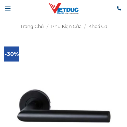
Bỏ
qua
nội
dung
Trang Chủ
/
Phụ Kiện Cửa
/
Khoá Cơ
-30%