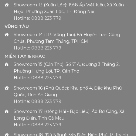
Showroom 13 (Xuân Lộc): 1958 Ấp Việt Kiều, Xã Xuân
Hiệp, Phường Xuân Lộc, TP. Đồng Nai
Hotline:
0888 223 779
VŨNG TÀU
Showroom 14 (TP. Vũng Tàu): 64 Huyền Trân Công
Chúa, Phường Tam Thắng, TPHCM
Hotline:
0888 223 779
MIỀN TÂY & KHÁC
Showroom 15 (Cần Thơ): Số 71A, Đường 3 Tháng 2,
Phường Hưng Lợi, TP. Cần Thơ
Hotline:
0888 223 779
Showroom 16 (Phú Quốc): Khu phố 4, Đặc khu Phú
Quốc, Tỉnh An Giang
Hotline:
0888 223 779
Showroom 17 (Đông Hải - Bạc Liêu): Ấp Bờ Cảng, Xã
Long Điền, Tỉnh Cà Mau
Hotline:
0888 223 779
Showroom 18 (Đà Nẵng): 345 Điện Biên Phủ, P. Thanh