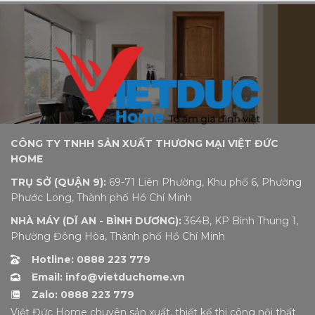
CÔNG TY TNHH SẢN XUẤT THƯƠNG MẠI VIỆT ĐỨC
HOME
TRỤ SỞ (QUẬN 9):
69-71 Liên Phường, Khu phố 6, Phường
Phước Long, Thành phố Hồ Chí Minh
NHÀ MÁY (DĨ AN - BÌNH DƯƠNG):
364B, KP Bình Thung 1,
Phường Đông Hòa, Thành phố Hồ Chí Minh
Hotline: 0888 223 779
Email: info@vietduchome.vn
Zalo: 0888 223 779
Việt Đức Home chuyên sản xuất, thiết kế thi công nội thất