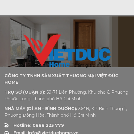
CÔNG TY TNHH SẢN XUẤT THƯƠNG MẠI VIỆT ĐỨC
HOME
TRỤ SỞ (QUẬN 9):
69-71 Liên Phường, Khu phố 6, Phường
Phước Long, Thành phố Hồ Chí Minh
NHÀ MÁY (DĨ AN - BÌNH DƯƠNG):
364B, KP Bình Thung 1,
Phường Đông Hòa, Thành phố Hồ Chí Minh
Hotline: 0888 223 779
Email: info@vietduchome.vn