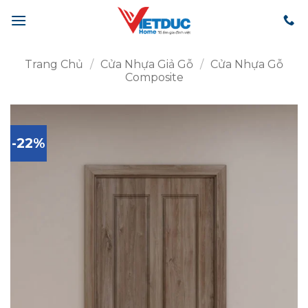
Bỏ
qua
nội
dung
Trang Chủ
/
Cửa Nhựa Giả Gỗ
/
Cửa Nhựa Gỗ
Composite
-22%