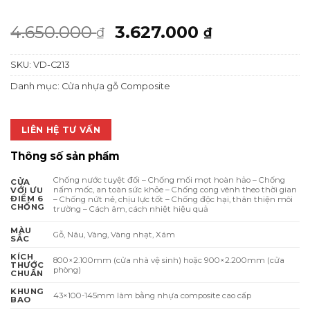
Giá
Giá
4.650.000
3.627.000
₫
₫
gốc
hiện
SKU:
VD-C213
là:
tại
4.650.000 ₫.
là:
Danh mục:
Cửa nhựa gỗ Composite
3.627.000 ₫
LIÊN HỆ TƯ VẤN
Thông số sản phẩm
Chống nước tuyệt đối – Chống mối mọt hoàn hảo – Chống
CỬA
nấm mốc, an toàn sức khỏe – Chống cong vênh theo thời gian
VỚI ƯU
ĐIỂM 6
– Chống nứt nẻ, chịu lực tốt – Chống độc hại, thân thiện môi
CHỐNG
trường – Cách âm, cách nhiệt hiệu quả
MÀU
Gỗ, Nâu, Vàng, Vàng nhạt, Xám
SẮC
KÍCH
800×2.100mm (cửa nhà vệ sinh) hoặc 900×2.200mm (cửa
THƯỚC
phòng)
CHUẨN
KHUNG
43×100-145mm làm bằng nhựa composite cao cấp
BAO