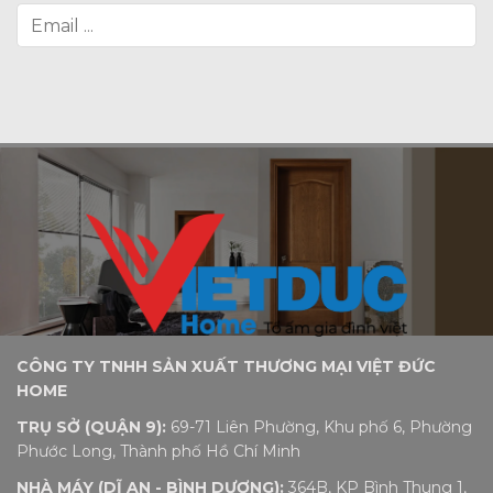
CÔNG TY TNHH SẢN XUẤT THƯƠNG MẠI VIỆT ĐỨC
HOME
TRỤ SỞ (QUẬN 9):
69-71 Liên Phường, Khu phố 6, Phường
Phước Long, Thành phố Hồ Chí Minh
NHÀ MÁY (DĨ AN - BÌNH DƯƠNG):
364B, KP Bình Thung 1,