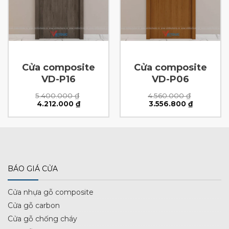
Cửa composite
Cửa composite
VD-P16
VD-P06
5.400.000
₫
4.560.000
₫
Giá
Giá
Giá
Giá
4.212.000
₫
3.556.800
₫
gốc
hiện
gốc
hiện
là:
tại
là:
tại
5.400.000 ₫.
là:
4.560.000 ₫.
là:
0 ₫.
4.212.000 ₫.
3.556.800 
BÁO GIÁ CỬA
Cửa nhựa gỗ composite
Cửa gỗ carbon
Cửa gỗ chống cháy