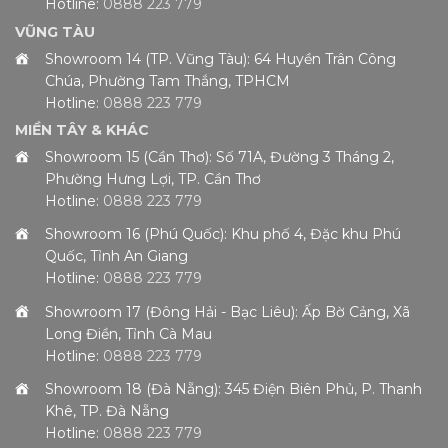
Hotline:
0888 223 779
VŨNG TÀU
Showroom 14 (TP. Vũng Tàu): 64 Huyền Trân Công
Chúa, Phường Tam Thắng, TPHCM
Hotline:
0888 223 779
MIỀN TÂY & KHÁC
Showroom 15 (Cần Thơ): Số 71A, Đường 3 Tháng 2,
Phường Hưng Lợi, TP. Cần Thơ
Hotline:
0888 223 779
Showroom 16 (Phú Quốc): Khu phố 4, Đặc khu Phú
Quốc, Tỉnh An Giang
Hotline:
0888 223 779
Showroom 17 (Đông Hải - Bạc Liêu): Ấp Bờ Cảng, Xã
Long Điền, Tỉnh Cà Mau
Hotline:
0888 223 779
Showroom 18 (Đà Nẵng): 345 Điện Biên Phủ, P. Thanh
Khê, TP. Đà Nẵng
Hotline:
0888 223 779