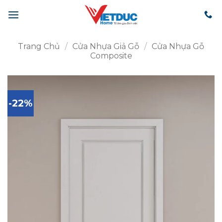
Bỏ
qua
nội
dung
Trang Chủ
/
Cửa Nhựa Giả Gỗ
/
Cửa Nhựa Gỗ
Composite
-22%