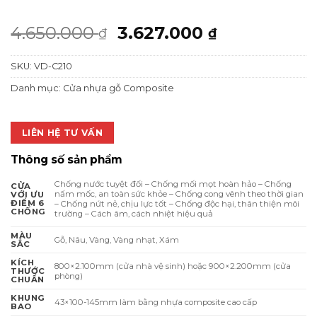
Giá
Giá
4.650.000
3.627.000
₫
₫
gốc
hiện
SKU:
VD-C210
là:
tại
4.650.000 ₫.
là:
Danh mục:
Cửa nhựa gỗ Composite
3.627.000 ₫
LIÊN HỆ TƯ VẤN
Thông số sản phẩm
Chống nước tuyệt đối – Chống mối mọt hoàn hảo – Chống
CỬA
nấm mốc, an toàn sức khỏe – Chống cong vênh theo thời gian
VỚI ƯU
ĐIỂM 6
– Chống nứt nẻ, chịu lực tốt – Chống độc hại, thân thiện môi
CHỐNG
trường – Cách âm, cách nhiệt hiệu quả
MÀU
Gỗ, Nâu, Vàng, Vàng nhạt, Xám
SẮC
KÍCH
800×2.100mm (cửa nhà vệ sinh) hoặc 900×2.200mm (cửa
THƯỚC
phòng)
CHUẨN
KHUNG
43×100-145mm làm bằng nhựa composite cao cấp
BAO