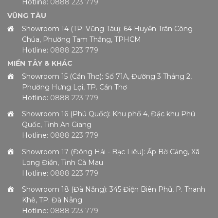
Hotline:
0888 223 779
VŨNG TÀU
Showroom 14 (TP. Vũng Tàu): 64 Huyền Trân Công
Chúa, Phường Tam Thắng, TPHCM
Hotline:
0888 223 779
MIỀN TÂY & KHÁC
Showroom 15 (Cần Thơ): Số 71A, Đường 3 Tháng 2,
Phường Hưng Lợi, TP. Cần Thơ
Hotline:
0888 223 779
Showroom 16 (Phú Quốc): Khu phố 4, Đặc khu Phú
Quốc, Tỉnh An Giang
Hotline:
0888 223 779
Showroom 17 (Đông Hải - Bạc Liêu): Ấp Bờ Cảng, Xã
Long Điền, Tỉnh Cà Mau
Hotline:
0888 223 779
Showroom 18 (Đà Nẵng): 345 Điện Biên Phủ, P. Thanh
Khê, TP. Đà Nẵng
Hotline:
0888 223 779