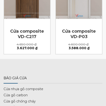
Cửa composite
Cửa composite
VD-C217
VD-P03
4.650.000
₫
4.600.000
₫
Giá
Giá
Giá
Giá
3.627.000
₫
3.588.000
₫
gốc
hiện
gốc
hiện
là:
tại
là:
tại
4.650.000 ₫.
là:
4.600.000 ₫.
là:
 ₫.
3.627.000 ₫.
3.588.000
BÁO GIÁ CỬA
Cửa nhựa gỗ composite
Cửa gỗ carbon
Cửa gỗ chống cháy