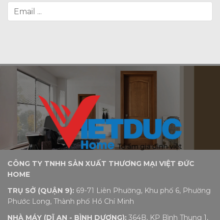
CÔNG TY TNHH SẢN XUẤT THƯƠNG MẠI VIỆT ĐỨC
HOME
TRỤ SỞ (QUẬN 9):
69-71 Liên Phường, Khu phố 6, Phường
Phước Long, Thành phố Hồ Chí Minh
NHÀ MÁY (DĨ AN - BÌNH DƯƠNG):
364B, KP Bình Thung 1,