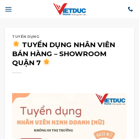
Bỏ
qua
nội
dung
TUYỂN DỤNG
TUYỂN DỤNG NHÂN VIÊN
BÁN HÀNG – SHOWROOM
QUẬN 7