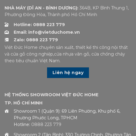
NHÀ MÁY (DĨ AN - BÌNH DƯƠNG):
364B, KP Bình Thung 1,
Phường Đông Hòa, Thành phố Hồ Chí Minh
Hotline: 0888 223 779
Email: info@vietduchome.vn
Zalo: 0888 223 779
Việt Đức Home chuyên sản xuất, thiết kế thi công nội thất
và cửa gỗ công nghiệp,cửa nhựa vân gỗ, cửa chống cháy
theo tiêu chuẩn Việt Nam.
Liên hệ ngay
HỆ THỐNG SHOWROOM VIỆT ĐỨC HOME
TP. HỒ CHÍ MINH
Showroom 1 (Quận 9): 69 Liên Phường, Khu phố 6,
Phường Phước Long, TPHCM
Hotline:
0888 223 779
Showroom 2 (Tân Bình): 330 Trường Chinh, Phường Tân