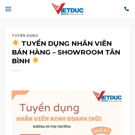
Bỏ
qua
nội
dung
TUYỂN DỤNG
TUYỂN DỤNG NHÂN VIÊN
BÁN HÀNG – SHOWROOM TÂN
BÌNH