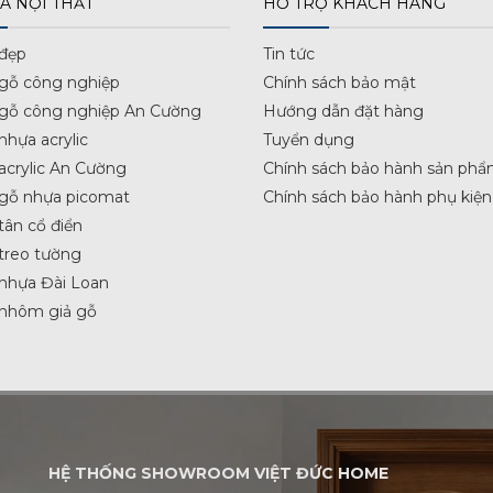
Á NỘI THẤT
HỖ TRỢ KHÁCH HÀNG
 đẹp
Tin tức
 gỗ công nghiệp
Chính sách bảo mật
 gỗ công nghiệp An Cường
Hướng dẫn đặt hàng
nhựa acrylic
Tuyển dụng
acrylic An Cường
Chính sách bảo hành sản phẩ
 gỗ nhựa picomat
Chính sách bảo hành phụ kiện
tân cổ điển
treo tường
nhựa Đài Loan
 nhôm giả gỗ
HỆ THỐNG SHOWROOM VIỆT ĐỨC HOME