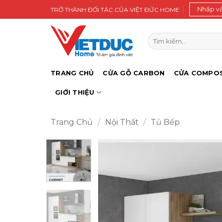
Bỏ
Nhấp v
TRỞ THÀNH ĐỐI TÁC CỦA VIỆT ĐỨC HOME
qua
nội
Tìm
dung
kiếm:
TRANG CHỦ
CỬA GỖ CARBON
CỬA COMPOS
GIỚI THIỆU
Trang Chủ
/
Nội Thất
/
Tủ Bếp