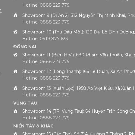
Hotline:
0888 223 779
,
Showroom 9 (Dĩ An 2): 312 Nguyễn Thị Minh Khai, 
Hotline:
0888 223 779
h
Showroom 10 (Thủ Dầu Một): 130 Đại Lộ Bình Dươn
Hotline:
0919 877 633
ĐỒNG NAI
Showroom 11 (Biên Hoà): 680 Phạm Văn Thuận, Khu 
Hotline:
0888 223 779
Showroom 12 (Long Thành): 166 Lê Duẩn, Xã An Phướ
g
Hotline:
0888 223 779
Showroom 13 (Xuân Lộc): 1958 Ấp Việt Kiều, Xã Xuân
Hotline:
0888 223 779
VŨNG TÀU
Showroom 14 (TP. Vũng Tàu): 64 Huyền Trân Công 
Hotline:
0888 223 779
MIỀN TÂY & KHÁC
Showroom 15 (Cần Thơ): Số 71A, Đường 3 Tháng 2, P