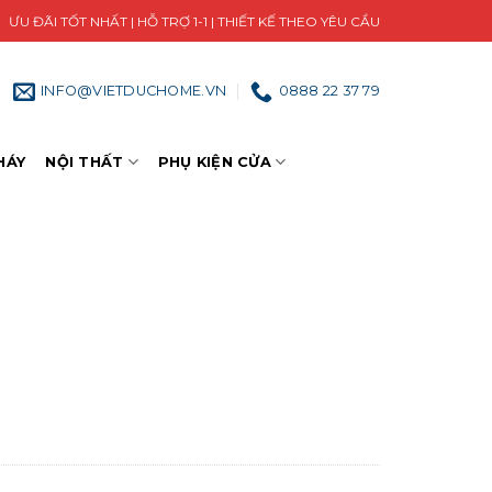
ƯU ĐÃI TỐT NHẤT | HỖ TRỢ 1-1 | THIẾT KẾ THEO YÊU CẦU
INFO@VIETDUCHOME.VN
0888 22 37 79
HÁY
NỘI THẤT
PHỤ KIỆN CỬA