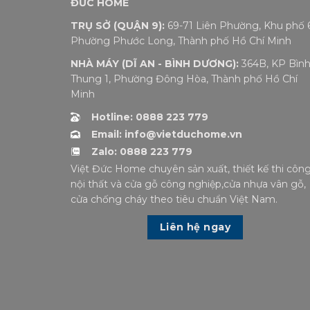
ĐỨC HOME
TRỤ SỞ (QUẬN 9):
69-71 Liên Phường, Khu phố 6
Phường Phước Long, Thành phố Hồ Chí Minh
NHÀ MÁY (DĨ AN - BÌNH DƯƠNG):
364B, KP Bìn
Thung 1, Phường Đông Hòa, Thành phố Hồ Chí
Minh
Hotline: 0888 223 779
Email: info@vietduchome.vn
Zalo: 0888 223 779
Việt Đức Home chuyên sản xuất, thiết kế thi côn
nội thất và cửa gỗ công nghiệp,cửa nhựa vân gỗ,
cửa chống cháy theo tiêu chuẩn Việt Nam.
Liên hệ ngay