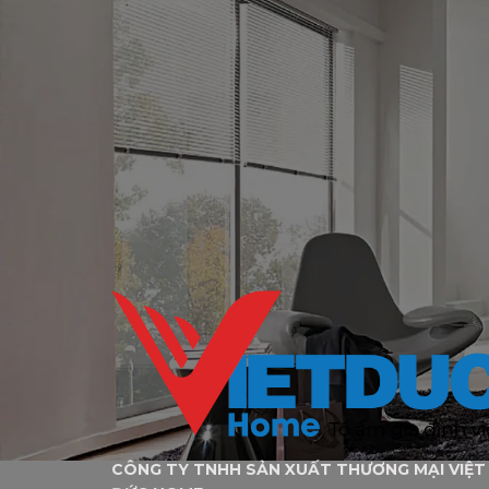
CÔNG TY TNHH SẢN XUẤT THƯƠNG MẠI VIỆT