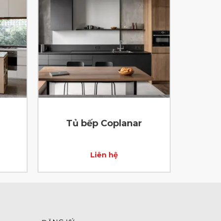
Tủ bếp Coplanar
Liên hệ