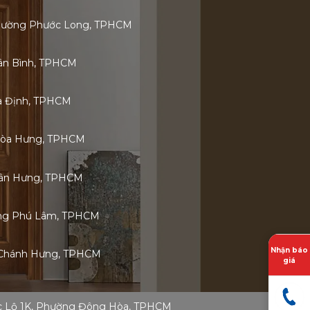
 Phường Phước Long, TPHCM
Tân Bình, TPHCM
ia Định, TPHCM
Hòa Hưng, TPHCM
 Tân Hưng, TPHCM
ờng Phú Lâm, TPHCM
Nhận báo
 Chánh Hưng, TPHCM
giá
ốc Lộ 1K, Phường Đông Hòa, TPHCM