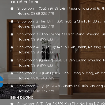
TP. HỒ CHÍ MINH
Showroom 1 (Quận 9): 69 Liên Phường, Khu phố 6,
Hotline:
0888 223 779
Showroom 2 (Tân Bình): 330 Trường Chinh, Phường 
Hotline:
0888 223 779
Showroom 3 (Bình Thạnh): 33 Bạch Đằng, Phường G
Hotline:
0919 877 633
Showroom 4 (Quận 10): 147 Tô Hiến Thành, Phường 
Hotline:
0919 877 633
Showroom 5 (Quận 7): 613B Lê Văn Lương, Phường
Hotline:
0919 877 633
Showroom 6 (Quận 6): 187 Kinh Dương Vương, Phư
Hotline:
0938 740 789
Showroom 7 (Quận 8): 478 Phạm Thế Hiển, Phường
Hotline:
0888 223 779
BÌNH DƯƠNG
Showroom 8 (Dĩ An): Số 359 Khu Phố Nội Hóa 1, Qu