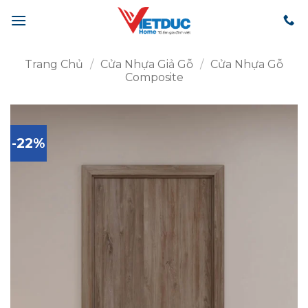
Bỏ
qua
nội
dung
Trang Chủ
/
Cửa Nhựa Giả Gỗ
/
Cửa Nhựa Gỗ
Composite
-22%