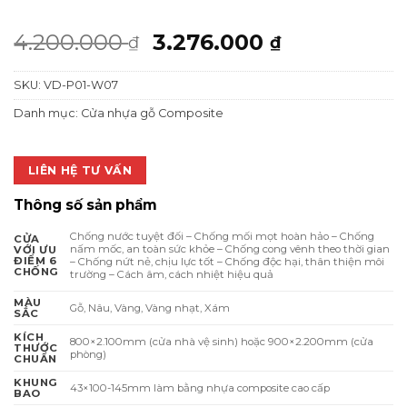
Giá
Giá
4.200.000
3.276.000
₫
₫
gốc
hiện
SKU:
VD-P01-W07
là:
tại
4.200.000 ₫.
là:
Danh mục:
Cửa nhựa gỗ Composite
3.276.000 ₫
LIÊN HỆ TƯ VẤN
Thông số sản phẩm
Chống nước tuyệt đối – Chống mối mọt hoàn hảo – Chống
CỬA
nấm mốc, an toàn sức khỏe – Chống cong vênh theo thời gian
VỚI ƯU
ĐIỂM 6
– Chống nứt nẻ, chịu lực tốt – Chống độc hại, thân thiện môi
CHỐNG
trường – Cách âm, cách nhiệt hiệu quả
MÀU
Gỗ, Nâu, Vàng, Vàng nhạt, Xám
SẮC
KÍCH
800×2.100mm (cửa nhà vệ sinh) hoặc 900×2.200mm (cửa
THƯỚC
phòng)
CHUẨN
KHUNG
43×100-145mm làm bằng nhựa composite cao cấp
BAO