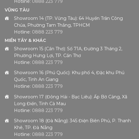
Hotline:
0888 223 779
VŨNG TÀU
Showroom 14 (TP. Vũng Tàu): 64 Huyền Trân Công
Chúa, Phường Tam Thắng, TPHCM
Hotline:
0888 223 779
MIỀN TÂY & KHÁC
Showroom 15 (Cần Thơ): Số 71A, Đường 3 Tháng 2,
Phường Hưng Lợi, TP. Cần Thơ
Hotline:
0888 223 779
Showroom 16 (Phú Quốc): Khu phố 4, Đặc khu Phú
Quốc, Tỉnh An Giang
Hotline:
0888 223 779
Showroom 17 (Đông Hải - Bạc Liêu): Ấp Bờ Cảng, Xã
Long Điền, Tỉnh Cà Mau
Hotline:
0888 223 779
Showroom 18 (Đà Nẵng): 345 Điện Biên Phủ, P. Thanh
Khê, TP. Đà Nẵng
Hotline:
0888 223 779