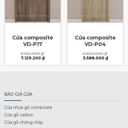
Cửa composite
Cửa composite
VD-P17
VD-P04
9.140.000
₫
4.600.000
₫
Giá
Giá
Giá
Giá
7.129.200
₫
3.588.000
₫
gốc
hiện
gốc
hiện
là:
tại
là:
tại
9.140.000 ₫.
là:
4.600.000 ₫.
là:
0 ₫.
7.129.200 ₫.
3.588.000
BÁO GIÁ CỬA
Cửa nhựa gỗ composite
Cửa gỗ carbon
Cửa gỗ chống cháy