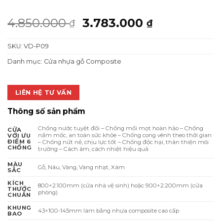
Giá
Giá
4.850.000
3.783.000
₫
₫
gốc
hiện
SKU:
VD-P09
là:
tại
4.850.000 ₫.
là:
Danh mục:
Cửa nhựa gỗ Composite
3.783.000 
LIÊN HỆ TƯ VẤN
Thông số sản phẩm
Chống nước tuyệt đối – Chống mối mọt hoàn hảo – Chống
CỬA
nấm mốc, an toàn sức khỏe – Chống cong vênh theo thời gian
VỚI ƯU
ĐIỂM 6
– Chống nứt nẻ, chịu lực tốt – Chống độc hại, thân thiện môi
CHỐNG
trường – Cách âm, cách nhiệt hiệu quả
MÀU
Gỗ, Nâu, Vàng, Vàng nhạt, Xám
SẮC
KÍCH
800×2.100mm (cửa nhà vệ sinh) hoặc 900×2.200mm (cửa
THƯỚC
phòng)
CHUẨN
KHUNG
43×100-145mm làm bằng nhựa composite cao cấp
BAO