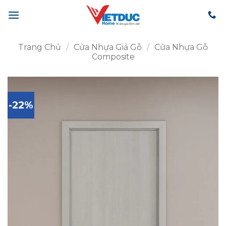
Bỏ
qua
nội
dung
Trang Chủ
/
Cửa Nhựa Giả Gỗ
/
Cửa Nhựa Gỗ
Composite
-22%