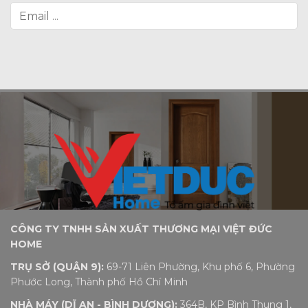
CÔNG TY TNHH SẢN XUẤT THƯƠNG MẠI VIỆT ĐỨC
HOME
TRỤ SỞ (QUẬN 9):
69-71 Liên Phường, Khu phố 6, Phường
Phước Long, Thành phố Hồ Chí Minh
NHÀ MÁY (DĨ AN - BÌNH DƯƠNG):
364B, KP Bình Thung 1,