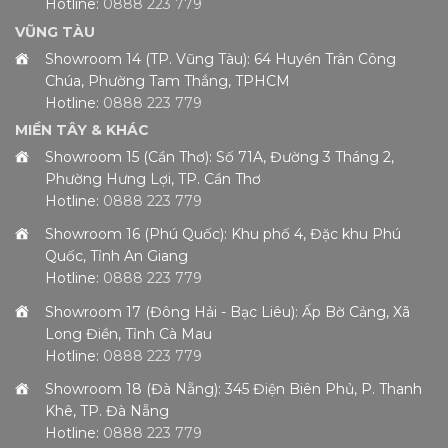
Hotline:
0888 223 779
VŨNG TÀU
Showroom 14 (TP. Vũng Tàu): 64 Huyền Trân Công
Chúa, Phường Tam Thắng, TPHCM
Hotline:
0888 223 779
MIỀN TÂY & KHÁC
Showroom 15 (Cần Thơ): Số 71A, Đường 3 Tháng 2,
Phường Hưng Lợi, TP. Cần Thơ
Hotline:
0888 223 779
Showroom 16 (Phú Quốc): Khu phố 4, Đặc khu Phú
Quốc, Tỉnh An Giang
Hotline:
0888 223 779
Showroom 17 (Đông Hải - Bạc Liêu): Ấp Bờ Cảng, Xã
Long Điền, Tỉnh Cà Mau
Hotline:
0888 223 779
Showroom 18 (Đà Nẵng): 345 Điện Biên Phủ, P. Thanh
Khê, TP. Đà Nẵng
Hotline:
0888 223 779