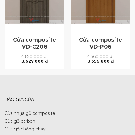
Cửa composite
Cửa composite
VD-C208
VD-P06
4.650.000
₫
4.560.000
₫
Giá
Giá
Giá
Giá
3.627.000
₫
3.556.800
₫
gốc
hiện
gốc
hiện
là:
tại
là:
tại
4.650.000 ₫.
là:
4.560.000 ₫.
là:
0 ₫.
3.627.000 ₫.
3.556.800 
BÁO GIÁ CỬA
Cửa nhựa gỗ composite
Cửa gỗ carbon
Cửa gỗ chống cháy