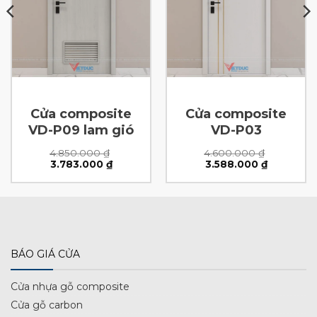
Cửa composite
Cửa composite
VD-P09 lam gió
VD-P03
4.850.000
₫
4.600.000
₫
Giá
Giá
Giá
Giá
3.783.000
₫
3.588.000
₫
gốc
hiện
gốc
hiện
là:
tại
là:
tại
4.850.000 ₫.
là:
4.600.000 ₫.
là:
 ₫.
3.783.000 ₫.
3.588.000
BÁO GIÁ CỬA
Cửa nhựa gỗ composite
Cửa gỗ carbon