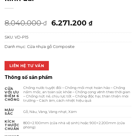
Giá
Giá
8.040.000
6.271.200
₫
₫
gốc
hiện
SKU:
VD-P15
là:
tại
8.040.000 ₫.
là:
Danh mục:
Cửa nhựa gỗ Composite
6.271.200 ₫
LIÊN HỆ TƯ VẤN
Thông số sản phẩm
Chống nước tuyệt đối – Chống mối mọt hoàn hảo – Chống
CỬA
nấm mốc, an toàn sức khỏe – Chống cong vênh theo thời gian
VỚI ƯU
ĐIỂM 6
– Chống nứt nẻ, chịu lực tốt – Chống độc hại, thân thiện môi
CHỐNG
trường – Cách âm, cách nhiệt hiệu quả
MÀU
Gỗ, Nâu, Vàng, Vàng nhạt, Xám
SẮC
KÍCH
800×2.100mm (cửa nhà vệ sinh) hoặc 900×2.200mm (cửa
THƯỚC
phòng)
CHUẨN