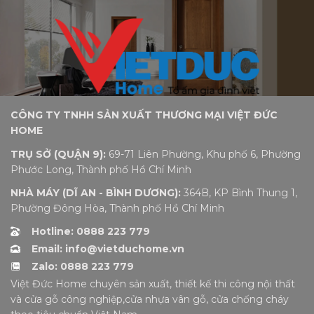
CÔNG TY TNHH SẢN XUẤT THƯƠNG MẠI VIỆT ĐỨC
HOME
TRỤ SỞ (QUẬN 9):
69-71 Liên Phường, Khu phố 6, Phường
Phước Long, Thành phố Hồ Chí Minh
NHÀ MÁY (DĨ AN - BÌNH DƯƠNG):
364B, KP Bình Thung 1,
Phường Đông Hòa, Thành phố Hồ Chí Minh
Hotline: 0888 223 779
Email: info@vietduchome.vn
Zalo: 0888 223 779
Việt Đức Home chuyên sản xuất, thiết kế thi công nội thất
và cửa gỗ công nghiệp,cửa nhựa vân gỗ, cửa chống cháy