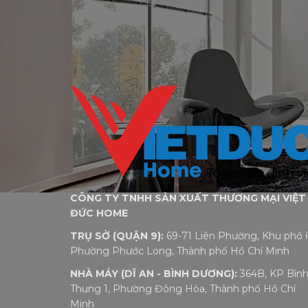
CÔNG TY TNHH SẢN XUẤT THƯƠNG MẠI VIỆT
ĐỨC HOME
TRỤ SỞ (QUẬN 9):
69-71 Liên Phường, Khu phố 6
Phường Phước Long, Thành phố Hồ Chí Minh
NHÀ MÁY (DĨ AN - BÌNH DƯƠNG):
364B, KP Bìn
Thung 1, Phường Đông Hòa, Thành phố Hồ Chí
Minh