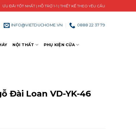
ƯU ĐÃI TỐT NHẤT | HỖ TRỢ 1-1 | THIẾT KẾ THEO YÊU CẦU
INFO@VIETDUCHOME.VN
0888 22 37 79
HÁY
NỘI THẤT
PHỤ KIỆN CỬA
gỗ Đài Loan VD-YK-46