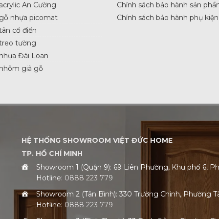
acrylic An Cường
Chính sách bảo hành sản phẩ
 gỗ nhựa picomat
Chính sách bảo hành phụ kiện
tân cổ điển
treo tường
nhựa Đài Loan
 nhôm giả gỗ
HỆ THỐNG SHOWROOM VIỆT ĐỨC HOME
TP. HỒ CHÍ MINH
Showroom 1 (Quận 9): 69 Liên Phường, Khu phố 6,
Hotline:
0888 223 779
Showroom 2 (Tân Bình): 330 Trường Chinh, Phường 
Hotline:
0888 223 779