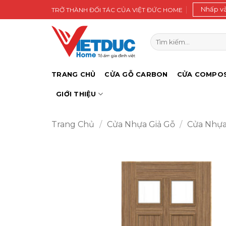
Bỏ
Nhấp v
TRỞ THÀNH ĐỐI TÁC CỦA VIỆT ĐỨC HOME
qua
nội
Tìm
dung
kiếm:
TRANG CHỦ
CỬA GỖ CARBON
CỬA COMPOS
GIỚI THIỆU
Trang Chủ
/
Cửa Nhựa Giả Gỗ
/
Cửa Nhựa