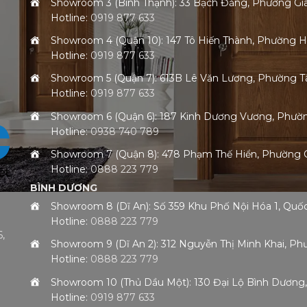
Showroom 3 (Bình Thạnh): 33 Bạch Đằng, Phường G
Hotline:
0919 877 633
Showroom 4 (Quận 10): 147 Tô Hiến Thành, Phường 
Hotline:
0919 877 633
Showroom 5 (Quận 7): 613B Lê Văn Lương, Phường
Hotline:
0919 877 633
Showroom 6 (Quận 6): 187 Kinh Dương Vương, Phư
Hotline:
0938 740 789
Showroom 7 (Quận 8): 478 Phạm Thế Hiển, Phường
Hotline:
0888 223 779
BÌNH DƯƠNG
Showroom 8 (Dĩ An): Số 359 Khu Phố Nội Hóa 1, Qu
Hotline:
0888 223 779
,
Showroom 9 (Dĩ An 2): 312 Nguyễn Thị Minh Khai, 
Hotline:
0888 223 779
h
Showroom 10 (Thủ Dầu Một): 130 Đại Lộ Bình Dươn
Hotline:
0919 877 633