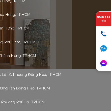
ia Định, TPHCM
Hòa Hưng, TPHCM
Nhận báo
giá
 Tân Hưng, TPHCM
ờng Phú Lâm, TPHCM
 Chánh Hưng, TPHCM
ốc Lộ 1K, Phường Đông Hòa, TPHCM
Phường Tân Đông Hiệp, TPHCM
g, Phường Phú Lợi, TPHCM