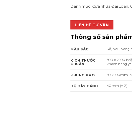
Danh mục:
Cửa nhựa Đài Loan
,
C
LIÊN HỆ TƯ VẤN
Thông số sản phẩ
Gỗ, Nâu, Vàng,
MÀU SẮC
800 x 2.100 ho
KÍCH THƯỚC
CHUẨN
khách hàng yêu
50 x 100mm la
KHUNG BAO
40mm (± 2)
ĐỘ DÀY CÁNH