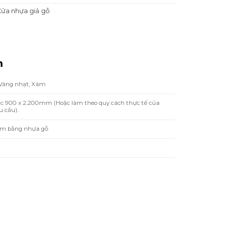
ửa nhựa giả gỗ
m
 Vàng nhạt, Xám
ặc 900 x 2.200mm (Hoặc làm theo quy cách thực tế của
 cầu).
̀m bằng nhựa gỗ