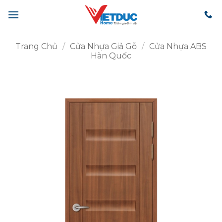
Bỏ
qua
nội
dung
Trang Chủ
/
Cửa Nhựa Giả Gỗ
/
Cửa Nhựa ABS
Hàn Quốc