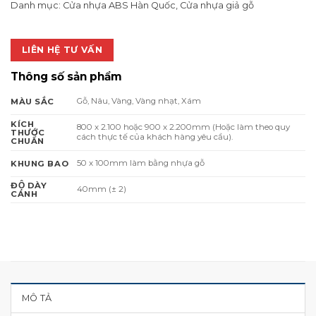
Danh mục:
Cửa nhựa ABS Hàn Quốc
,
Cửa nhựa giả gỗ
LIÊN HỆ TƯ VẤN
Thông số sản phẩm
Gỗ, Nâu, Vàng, Vàng nhạt, Xám
MÀU SẮC
KÍCH
800 x 2.100 hoặc 900 x 2.200mm (Hoặc làm theo quy
THƯỚC
cách thực tế của khách hàng yêu cầu).
CHUẨN
50 x 100mm làm bằng nhựa gỗ
KHUNG BAO
ĐỘ DÀY
40mm (± 2)
CÁNH
MÔ TẢ