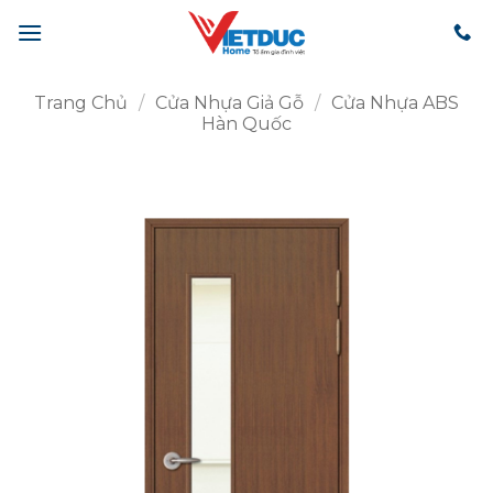
Bỏ
qua
nội
dung
Trang Chủ
/
Cửa Nhựa Giả Gỗ
/
Cửa Nhựa ABS
Hàn Quốc