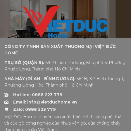
CÔNG TY TNHH SẢN XUẤT THƯƠNG MẠI VIỆT ĐỨC
HOME
TRỤ SỞ (QUẬN 9):
69-71 Liên Phường, Khu phố 6, Phường
Phước Long, Thành phố Hồ Chí Minh
NHÀ MÁY (DĨ AN - BÌNH DƯƠNG):
364B, KP Bình Thung 1,
Phường Đông Hòa, Thành phố Hồ Chí Minh
Hotline: 0888 223 779
Email: info@vietduchome.vn
Zalo: 0888 223 779
Việt Đức Home chuyên sản xuất, thiết kế thi công nội thất
và cửa gỗ công nghiệp,cửa nhựa vân gỗ, cửa chống cháy
theo tiêu chuẩn Việt Nam.