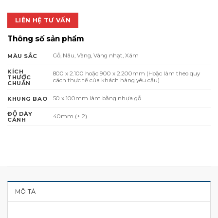
LIÊN HỆ TƯ VẤN
Thông số sản phẩm
Gỗ, Nâu, Vàng, Vàng nhạt, Xám
MÀU SẮC
KÍCH
800 x 2.100 hoặc 900 x 2.200mm (Hoặc làm theo quy
THƯỚC
cách thực tế của khách hàng yêu cầu).
CHUẨN
50 x 100mm làm bằng nhựa gỗ
KHUNG BAO
ĐỘ DÀY
40mm (± 2)
CÁNH
MÔ TẢ