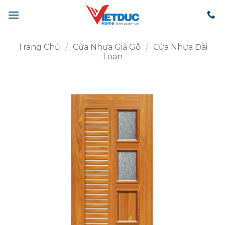
Bỏ
qua
nội
dung
Trang Chủ
/
Cửa Nhựa Giả Gỗ
/
Cửa Nhựa Đài
Loan