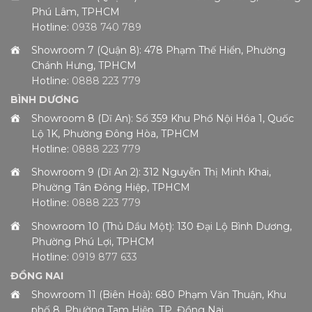
Phú Lâm, TPHCM
Hotline:
0938 740 789
Showroom 7 (Quận 8): 478 Phạm Thế Hiển, Phường
Chánh Hưng, TPHCM
Hotline:
0888 223 779
BÌNH DƯƠNG
Showroom 8 (Dĩ An): Số 359 Khu Phố Nội Hóa 1, Quốc
Lộ 1K, Phường Đông Hòa, TPHCM
Hotline:
0888 223 779
Showroom 9 (Dĩ An 2): 312 Nguyễn Thị Minh Khai,
Phường Tân Đông Hiệp, TPHCM
Hotline:
0888 223 779
Showroom 10 (Thủ Dầu Một): 130 Đại Lộ Bình Dương,
Phường Phú Lợi, TPHCM
Hotline:
0919 877 633
ĐỒNG NAI
Showroom 11 (Biên Hoà): 680 Phạm Văn Thuận, Khu
phố 8, Phường Tam Hiệp, TP. Đồng Nai