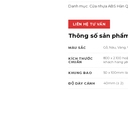
Danh mục:
Cửa nhựa ABS Hàn 
LIÊN HỆ TƯ VẤN
Thông số sản phẩ
Gỗ, Nâu, Vàng,
MÀU SẮC
800 x 2.100 ho
KÍCH THƯỚC
CHUẨN
khách hàng yêu
50 x 100mm la
KHUNG BAO
40mm (± 2)
ĐỘ DÀY CÁNH