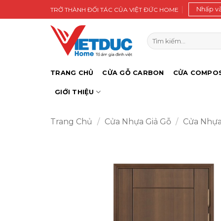
Bỏ
Nhấp v
TRỞ THÀNH ĐỐI TÁC CỦA VIỆT ĐỨC HOME
qua
nội
Tìm
dung
kiếm:
TRANG CHỦ
CỬA GỖ CARBON
CỬA COMPOS
GIỚI THIỆU
Trang Chủ
/
Cửa Nhựa Giả Gỗ
/
Cửa Nhự