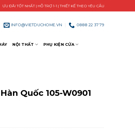
ƯU ĐÃI TỐT NHẤT | HỖ TRỢ 1-1 | THIẾT KẾ THEO YÊU CẦU
INFO@VIETDUCHOME.VN
0888 22 37 79
HÁY
NỘI THẤT
PHỤ KIỆN CỬA
 Hàn Quốc 105-W0901