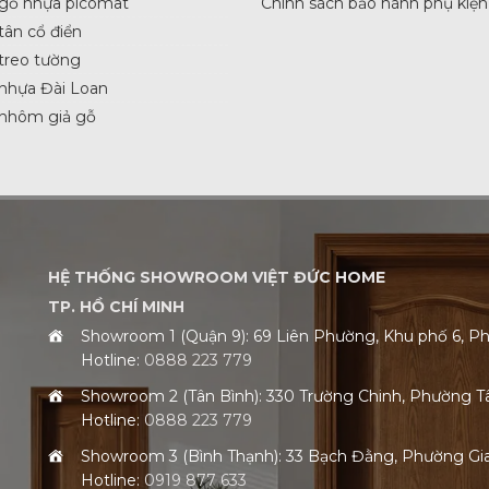
 gỗ nhựa picomat
Chính sách bảo hành phụ kiện
tân cổ điển
treo tường
nhựa Đài Loan
 nhôm giả gỗ
HỆ THỐNG SHOWROOM VIỆT ĐỨC HOME
TP. HỒ CHÍ MINH
Showroom 1 (Quận 9): 69 Liên Phường, Khu phố 6,
Hotline:
0888 223 779
Showroom 2 (Tân Bình): 330 Trường Chinh, Phường 
Hotline:
0888 223 779
Showroom 3 (Bình Thạnh): 33 Bạch Đằng, Phường G
Hotline:
0919 877 633