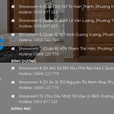
Showroom 4 (Quận 10): 147 Tô Hiến Thành, Phường 
Hotline:
0919 877 633
Showroom 5 (Quận 7): 613B Lê Văn Lương, Phường
Hotline:
0919 877 633
Showroom 6 (Quận 6): 187 Kinh Dương Vương, Phư
Hotline:
0938 740 789
Showroom 7 (Quận 8): 478 Phạm Thế Hiển, Phường
Hotline:
0888 223 779
BÌNH DƯƠNG
Showroom 8 (Dĩ An): Số 359 Khu Phố Nội Hóa 1, Qu
Hotline:
0888 223 779
,
Showroom 9 (Dĩ An 2): 312 Nguyễn Thị Minh Khai, 
Hotline:
0888 223 779
h
Showroom 10 (Thủ Dầu Một): 130 Đại Lộ Bình Dươn
Hotline:
0919 877 633
ĐỒNG NAI