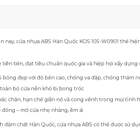
iện nay, cửa nhựa ABS Hàn Quốc KOS 105-W0901 thể hiệ
tiên tiến, đạt tiêu chuẩn quốc gia và hiệp hội xây dựn
 bóng đẹp với độ bền cao, chống va đập, chống thấm n
 toàn bộ cửa nên khó bị bong tróc
hắc chắn, hạn chế giãn nở và cong vênh trong mọi tình
p đóng – mở cửa nhẹ nhàng, êm ái
 lịch đậm chất Hàn Quốc, cửa nhựa ABS có thể được sử d