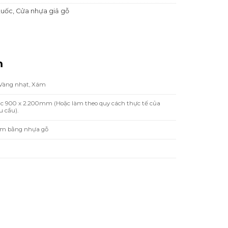
Quốc
,
Cửa nhựa giả gỗ
m
 Vàng nhạt, Xám
ặc 900 x 2.200mm (Hoặc làm theo quy cách thực tế của
 cầu).
̀m bằng nhựa gỗ