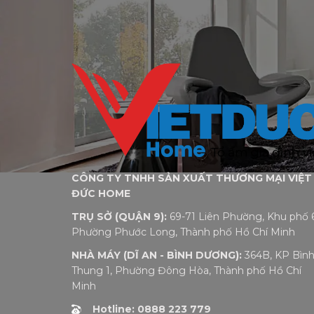
CÔNG TY TNHH SẢN XUẤT THƯƠNG MẠI VIỆT
ĐỨC HOME
TRỤ SỞ (QUẬN 9):
69-71 Liên Phường, Khu phố 6
Phường Phước Long, Thành phố Hồ Chí Minh
NHÀ MÁY (DĨ AN - BÌNH DƯƠNG):
364B, KP Bìn
Thung 1, Phường Đông Hòa, Thành phố Hồ Chí
Minh
Hotline: 0888 223 779