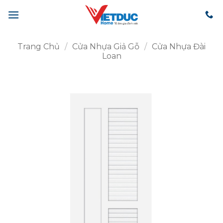
Bỏ
qua
nội
dung
Trang Chủ
/
Cửa Nhựa Giả Gỗ
/
Cửa Nhựa Đài
Loan