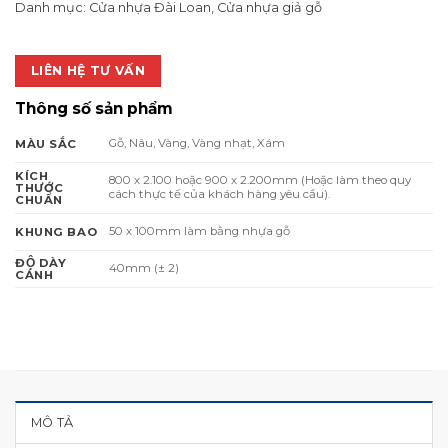
Danh mục:
Cửa nhựa Đài Loan
,
Cửa nhựa giả gỗ
LIÊN HỆ TƯ VẤN
Thông số sản phẩm
Gỗ, Nâu, Vàng, Vàng nhạt, Xám
MÀU SẮC
KÍCH
800 x 2.100 hoặc 900 x 2.200mm (Hoặc làm theo quy
THƯỚC
cách thực tế của khách hàng yêu cầu).
CHUẨN
50 x 100mm làm bằng nhựa gỗ
KHUNG BAO
ĐỘ DÀY
40mm (± 2)
CÁNH
MÔ TẢ