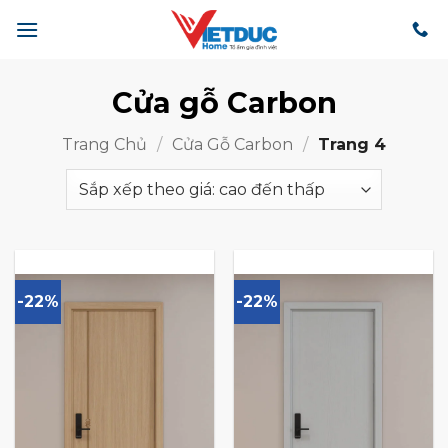
Bỏ
qua
nội
dung
Cửa gỗ Carbon
Trang Chủ
/
Cửa Gỗ Carbon
/
Trang 4
-22%
-22%