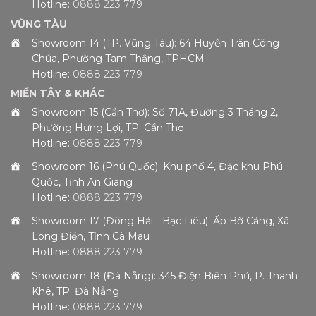
Hotline:
0888 223 779
VŨNG TÀU
Showroom 14 (TP. Vũng Tàu): 64 Huyền Trân Công
Chúa, Phường Tam Thắng, TPHCM
Hotline:
0888 223 779
MIỀN TÂY & KHÁC
Showroom 15 (Cần Thơ): Số 71A, Đường 3 Tháng 2,
Phường Hưng Lợi, TP. Cần Thơ
Hotline:
0888 223 779
Showroom 16 (Phú Quốc): Khu phố 4, Đặc khu Phú
Quốc, Tỉnh An Giang
Hotline:
0888 223 779
Showroom 17 (Đông Hải - Bạc Liêu): Ấp Bờ Cảng, Xã
Long Điền, Tỉnh Cà Mau
Hotline:
0888 223 779
Showroom 18 (Đà Nẵng): 345 Điện Biên Phủ, P. Thanh
Khê, TP. Đà Nẵng
Hotline:
0888 223 779