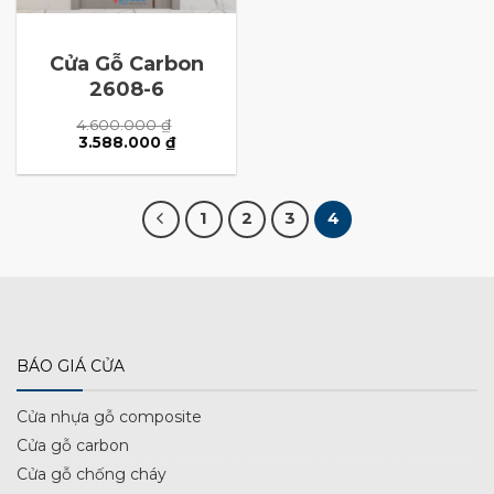
Cửa Gỗ Carbon
2608-6
4.600.000
₫
Giá
Giá
3.588.000
₫
gốc
hiện
là:
tại
4.600.000 ₫.
là:
3.588.000 ₫.
1
2
3
4
BÁO GIÁ CỬA
Cửa nhựa gỗ composite
Cửa gỗ carbon
Cửa gỗ chống cháy