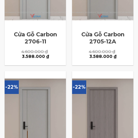
Cửa Gỗ Carbon
Cửa Gỗ Carbon
2706-11
2705-12A
4.600.000
₫
4.600.000
₫
Giá
Giá
Giá
Giá
3.588.000
₫
3.588.000
₫
gốc
hiện
gốc
hiện
là:
tại
là:
tại
4.600.000 ₫.
là:
4.600.000 ₫.
là:
3.588.000 ₫.
3.588.000
-22%
-22%