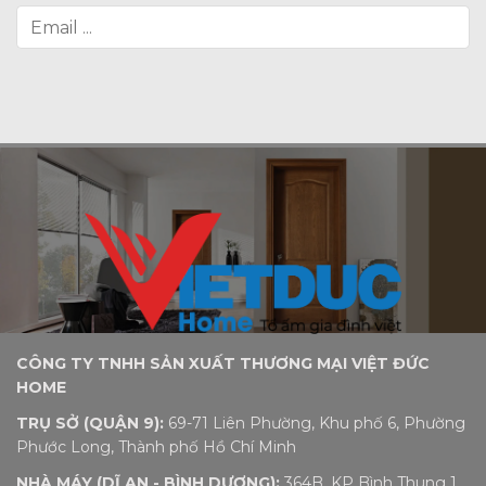
CÔNG TY TNHH SẢN XUẤT THƯƠNG MẠI VIỆT ĐỨC
HOME
TRỤ SỞ (QUẬN 9):
69-71 Liên Phường, Khu phố 6, Phường
Phước Long, Thành phố Hồ Chí Minh
NHÀ MÁY (DĨ AN - BÌNH DƯƠNG):
364B, KP Bình Thung 1,