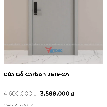
Cửa Gỗ Carbon 2619-2A
Giá
Giá
4.600.000
3.588.000
₫
₫
gốc
hiện
SKU:
VDCB-2619-2A
là:
tại