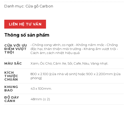
4.600.000 ₫.
là:
Danh mục:
Cửa gỗ Carbon
3.588.000 
LIÊN HỆ TƯ VẤN
Thông số sản phẩm
• Chống cong vênh, co ngót • Khống nấm mốc • Chống
CỬA VỚI ƯU
độc hại, thân thiện môi trường • Kháng ẩm vượt trội •
ĐIỂM VƯỢT
TRỘI
Cách âm, cách nhiệt hiệu quả
Xám, Óc Chó, Căm Xe, Sồi, Cafe, Nâu, Vàng nhạt.
MÀU SẮC
KÍCH
800 x 2.100 [cửa nhà vệ sinh] hoặc 900 x 2.200mm [cửa
THƯỚC
phòng]
CHUẨN
KHUNG
43 x 100mm.
BAO
ĐỘ DÀY
48mm (± 2)
CÁNH