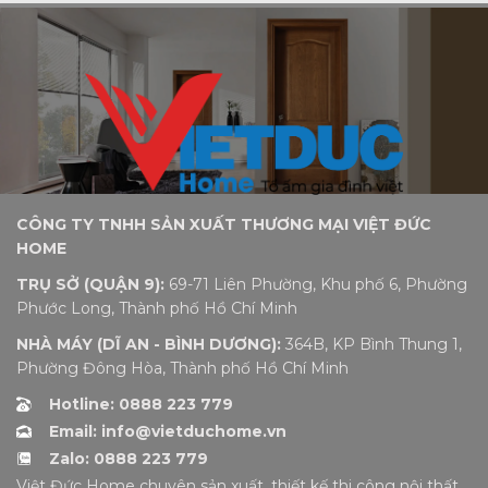
CÔNG TY TNHH SẢN XUẤT THƯƠNG MẠI VIỆT ĐỨC
HOME
TRỤ SỞ (QUẬN 9):
69-71 Liên Phường, Khu phố 6, Phường
Phước Long, Thành phố Hồ Chí Minh
NHÀ MÁY (DĨ AN - BÌNH DƯƠNG):
364B, KP Bình Thung 1,
Phường Đông Hòa, Thành phố Hồ Chí Minh
Hotline: 0888 223 779
Email: info@vietduchome.vn
Zalo: 0888 223 779
Việt Đức Home chuyên sản xuất, thiết kế thi công nội thất