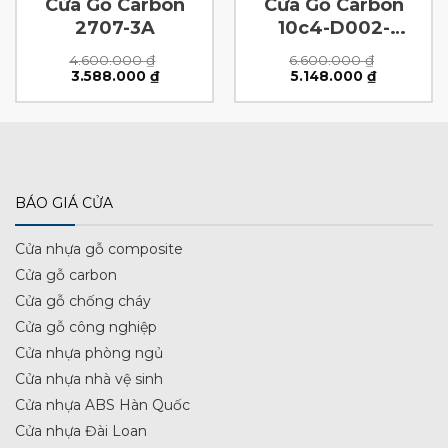
Cửa Gỗ Carbon
Cửa Gỗ Carbon
2707-3A
10c4-D002-
K2513-N4
4.600.000
₫
6.600.000
₫
Giá
Giá
Giá
Giá
3.588.000
₫
5.148.000
₫
gốc
hiện
gốc
hiện
là:
tại
là:
tại
4.600.000 ₫.
là:
6.600.000 ₫.
là:
0 ₫.
3.588.000 ₫.
5.148.000 
BÁO GIÁ CỬA
Cửa nhựa gỗ composite
Cửa gỗ carbon
Cửa gỗ chống cháy
Cửa gỗ công nghiệp
Cửa nhựa phòng ngủ
Cửa nhựa nhà vệ sinh
Cửa nhựa ABS Hàn Quốc
Cửa nhựa Đài Loan