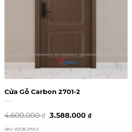
Cửa Gỗ Carbon 2701-2
Giá
Giá
4.600.000
3.588.000
₫
₫
gốc
hiện
SKU:
VDCB-2701-2
là:
tại