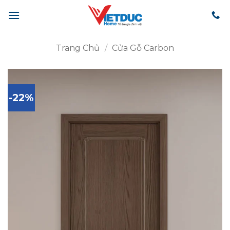
Bỏ
qua
nội
dung
Trang Chủ
/
Cửa Gỗ Carbon
-22%