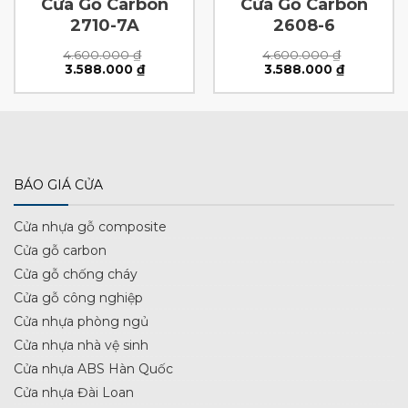
Cửa Gỗ Carbon
Cửa Gỗ Carbon
2710-7A
2608-6
4.600.000
₫
4.600.000
₫
Giá
Giá
Giá
Giá
3.588.000
₫
3.588.000
₫
gốc
hiện
gốc
hiện
là:
tại
là:
tại
4.600.000 ₫.
là:
4.600.000 ₫.
là:
0 ₫.
3.588.000 ₫.
3.588.000
BÁO GIÁ CỬA
Cửa nhựa gỗ composite
Cửa gỗ carbon
Cửa gỗ chống cháy
Cửa gỗ công nghiệp
Cửa nhựa phòng ngủ
Cửa nhựa nhà vệ sinh
Cửa nhựa ABS Hàn Quốc
Cửa nhựa Đài Loan