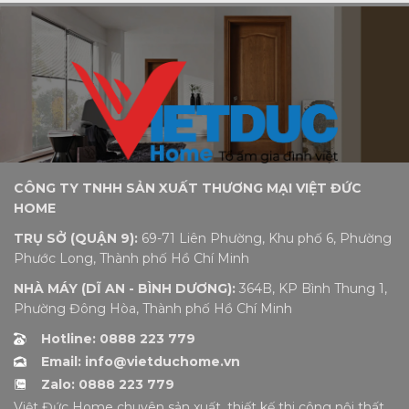
CÔNG TY TNHH SẢN XUẤT THƯƠNG MẠI VIỆT ĐỨC
HOME
TRỤ SỞ (QUẬN 9):
69-71 Liên Phường, Khu phố 6, Phường
Phước Long, Thành phố Hồ Chí Minh
NHÀ MÁY (DĨ AN - BÌNH DƯƠNG):
364B, KP Bình Thung 1,
Phường Đông Hòa, Thành phố Hồ Chí Minh
Hotline: 0888 223 779
Email: info@vietduchome.vn
Zalo: 0888 223 779
Việt Đức Home chuyên sản xuất, thiết kế thi công nội thất