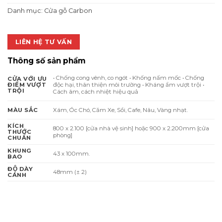
4.600.000 ₫.
là:
Danh mục:
Cửa gỗ Carbon
3.588.000 
LIÊN HỆ TƯ VẤN
Thông số sản phẩm
• Chống cong vênh, co ngót • Khống nấm mốc • Chống
CỬA VỚI ƯU
độc hại, thân thiện môi trường • Kháng ẩm vượt trội •
ĐIỂM VƯỢT
TRỘI
Cách âm, cách nhiệt hiệu quả
Xám, Óc Chó, Căm Xe, Sồi, Cafe, Nâu, Vàng nhạt.
MÀU SẮC
KÍCH
800 x 2.100 [cửa nhà vệ sinh] hoặc 900 x 2.200mm [cửa
THƯỚC
phòng]
CHUẨN
KHUNG
43 x 100mm.
BAO
ĐỘ DÀY
48mm (± 2)
CÁNH