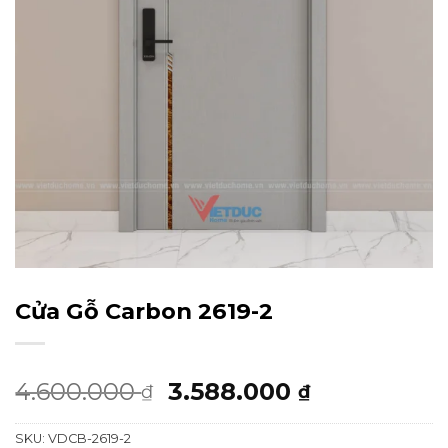
Cửa Gỗ Carbon 2619-2
Giá
Giá
4.600.000
3.588.000
₫
₫
gốc
hiện
SKU:
VDCB-2619-2
là:
tại