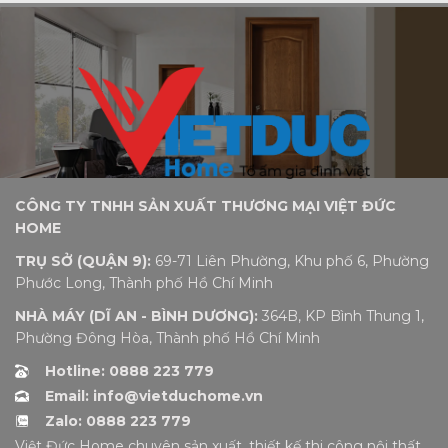
CÔNG TY TNHH SẢN XUẤT THƯƠNG MẠI VIỆT ĐỨC
HOME
TRỤ SỞ (QUẬN 9):
69-71 Liên Phường, Khu phố 6, Phường
Phước Long, Thành phố Hồ Chí Minh
NHÀ MÁY (DĨ AN - BÌNH DƯƠNG):
364B, KP Bình Thung 1,
Phường Đông Hòa, Thành phố Hồ Chí Minh
Hotline: 0888 223 779
Email: info@vietduchome.vn
Zalo: 0888 223 779
Việt Đức Home chuyên sản xuất, thiết kế thi công nội thất