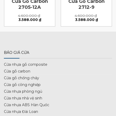
Cửa Gỗ Carbon
Cửa Gỗ Carbon
2705-12A
2712-9
4.600.000
₫
4.600.000
₫
Giá
Giá
Giá
Giá
3.588.000
₫
3.588.000
₫
gốc
hiện
gốc
hiện
là:
tại
là:
tại
4.600.000 ₫.
là:
4.600.000 ₫.
là:
0 ₫.
3.588.000 ₫.
3.588.000
BÁO GIÁ CỬA
Cửa nhựa gỗ composite
Cửa gỗ carbon
Cửa gỗ chống cháy
Cửa gỗ công nghiệp
Cửa nhựa phòng ngủ
Cửa nhựa nhà vệ sinh
Cửa nhựa ABS Hàn Quốc
Cửa nhựa Đài Loan