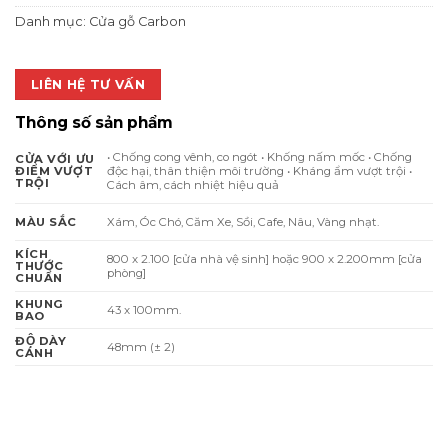
4.600.000 ₫.
là:
Danh mục:
Cửa gỗ Carbon
3.588.000 
LIÊN HỆ TƯ VẤN
Thông số sản phẩm
• Chống cong vênh, co ngót • Khống nấm mốc • Chống
CỬA VỚI ƯU
độc hại, thân thiện môi trường • Kháng ẩm vượt trội •
ĐIỂM VƯỢT
TRỘI
Cách âm, cách nhiệt hiệu quả
Xám, Óc Chó, Căm Xe, Sồi, Cafe, Nâu, Vàng nhạt.
MÀU SẮC
KÍCH
800 x 2.100 [cửa nhà vệ sinh] hoặc 900 x 2.200mm [cửa
THƯỚC
phòng]
CHUẨN
KHUNG
43 x 100mm.
BAO
ĐỘ DÀY
48mm (± 2)
CÁNH