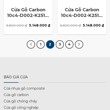
Cửa Gỗ Carbon
Cửa Gỗ Carbon
10c4-D002-K2513-
10c4-D002-K2513-
N4
N3
Giá
Giá
Giá
Giá
6.600.000
₫
5.148.000
₫
6.600.000
₫
5.148.000
₫
gốc
hiện
gốc
hiệ
là:
tại
là:
tại
6.600.000 ₫.
là:
6.600.000 ₫.
là:
5.148.000 ₫.
5.1
1
2
3
4
BÁO GIÁ CỬA
Cửa nhựa gỗ composite
Cửa gỗ carbon
Cửa gỗ chống cháy
Cửa gỗ công nghiệp