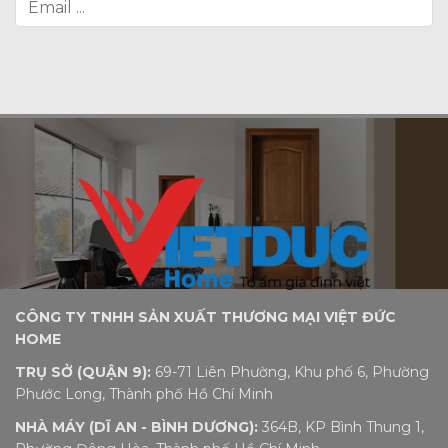
CÔNG TY TNHH SẢN XUẤT THƯƠNG MẠI VIỆT ĐỨC
HOME
TRỤ SỞ (QUẬN 9):
69-71 Liên Phường, Khu phố 6, Phường
Phước Long, Thành phố Hồ Chí Minh
NHÀ MÁY (DĨ AN - BÌNH DƯƠNG):
364B, KP Bình Thung 1,