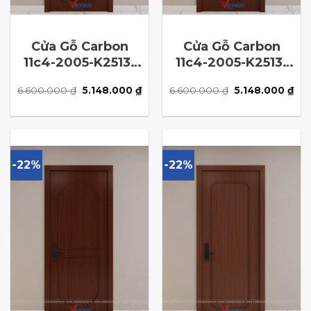
Cửa Gỗ Carbon
Cửa Gỗ Carbon
11c4-2005-K2513-
11c4-2005-K2513-
N3
N2
Giá
Giá
Giá
Giá
6.600.000
₫
5.148.000
₫
6.600.000
₫
5.148.000
₫
gốc
hiện
gốc
hiệ
là:
tại
là:
tại
6.600.000 ₫.
là:
6.600.000 ₫.
là:
5.148.000 ₫.
5.1
-22%
-22%