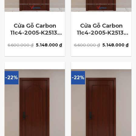
Cửa Gỗ Carbon
Cửa Gỗ Carbon
11c4-2005-K2513-
11c4-2005-K2513-
N7
N6
Giá
Giá
Giá
Giá
6.600.000
₫
5.148.000
₫
6.600.000
₫
5.148.000
₫
gốc
hiện
gốc
hiệ
là:
tại
là:
tại
6.600.000 ₫.
là:
6.600.000 ₫.
là:
5.148.000 ₫.
5.1
-22%
-22%