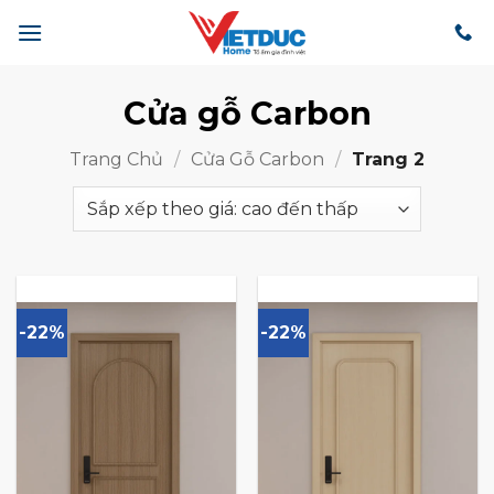
Bỏ
qua
nội
dung
Cửa gỗ Carbon
Trang Chủ
/
Cửa Gỗ Carbon
/
Trang 2
-22%
-22%