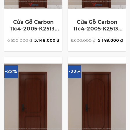
Cửa Gỗ Carbon
Cửa Gỗ Carbon
11c4-2005-K2513-
11c4-2005-K2513-
N5
N4
Giá
Giá
Giá
Giá
6.600.000
₫
5.148.000
₫
6.600.000
₫
5.148.000
₫
gốc
hiện
gốc
hiệ
là:
tại
là:
tại
6.600.000 ₫.
là:
6.600.000 ₫.
là:
5.148.000 ₫.
5.1
-22%
-22%