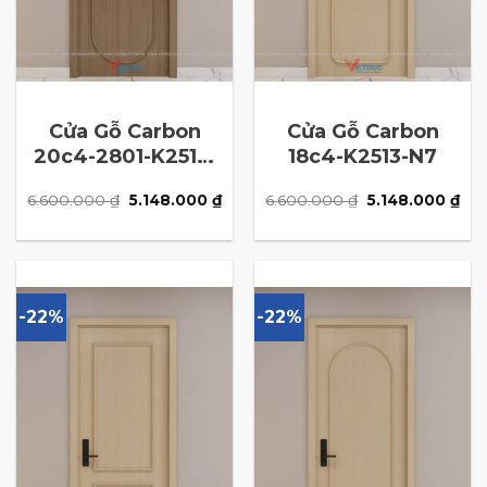
Cửa Gỗ Carbon
Cửa Gỗ Carbon
20c4-2801-K2513-
18c4-K2513-N7
N1
Giá
Giá
Giá
Giá
6.600.000
₫
5.148.000
₫
6.600.000
₫
5.148.000
₫
gốc
hiện
gốc
hiệ
là:
tại
là:
tại
6.600.000 ₫.
là:
6.600.000 ₫.
là:
5.148.000 ₫.
5.1
-22%
-22%