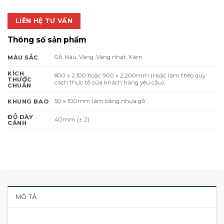
LIÊN HỆ TƯ VẤN
Thông số sản phẩm
Gỗ, Nâu, Vàng, Vàng nhạt, Xám
MÀU SẮC
KÍCH
800 x 2.100 hoặc 900 x 2.200mm (Hoặc làm theo quy
THƯỚC
cách thực tế của khách hàng yêu cầu).
CHUẨN
50 x 100mm làm bằng nhựa gỗ
KHUNG BAO
ĐỘ DÀY
40mm (± 2)
CÁNH
MÔ TẢ