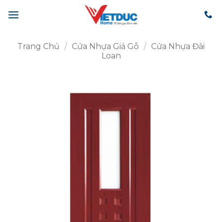
Bỏ
qua
nội
dung
Trang Chủ
/
Cửa Nhựa Giả Gỗ
/
Cửa Nhựa Đài
Loan