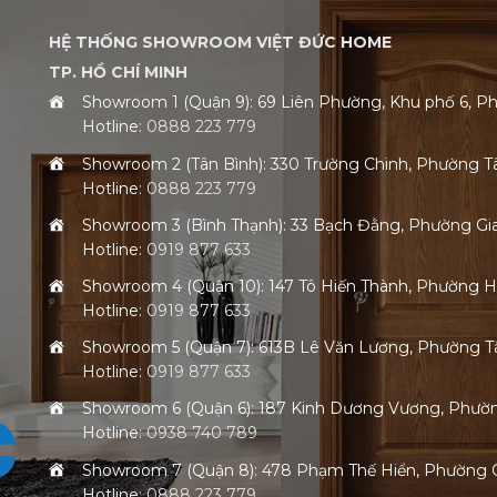
HỆ THỐNG SHOWROOM VIỆT ĐỨC HOME
TP. HỒ CHÍ MINH
Showroom 1 (Quận 9): 69 Liên Phường, Khu phố 6,
Hotline:
0888 223 779
Showroom 2 (Tân Bình): 330 Trường Chinh, Phường 
Hotline:
0888 223 779
Showroom 3 (Bình Thạnh): 33 Bạch Đằng, Phường G
Hotline:
0919 877 633
Showroom 4 (Quận 10): 147 Tô Hiến Thành, Phường 
Hotline:
0919 877 633
Showroom 5 (Quận 7): 613B Lê Văn Lương, Phường
Hotline:
0919 877 633
Showroom 6 (Quận 6): 187 Kinh Dương Vương, Phư
Hotline:
0938 740 789
Showroom 7 (Quận 8): 478 Phạm Thế Hiển, Phường
Hotline:
0888 223 779