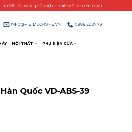
ƯU ĐÃI TỐT NHẤT | HỖ TRỢ 1-1 | THIẾT KẾ THEO YÊU CẦU
INFO@VIETDUCHOME.VN
0888 22 37 79
HÁY
NỘI THẤT
PHỤ KIỆN CỬA
 Hàn Quốc VD-ABS-39