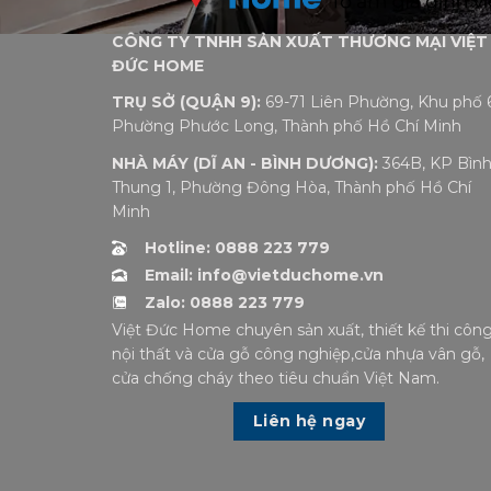
CÔNG TY TNHH SẢN XUẤT THƯƠNG MẠI VIỆT
ĐỨC HOME
TRỤ SỞ (QUẬN 9):
69-71 Liên Phường, Khu phố 6
Phường Phước Long, Thành phố Hồ Chí Minh
NHÀ MÁY (DĨ AN - BÌNH DƯƠNG):
364B, KP Bìn
Thung 1, Phường Đông Hòa, Thành phố Hồ Chí
Minh
Hotline: 0888 223 779
Email: info@vietduchome.vn
Zalo: 0888 223 779
Việt Đức Home chuyên sản xuất, thiết kế thi côn
nội thất và cửa gỗ công nghiệp,cửa nhựa vân gỗ,
cửa chống cháy theo tiêu chuẩn Việt Nam.
Liên hệ ngay