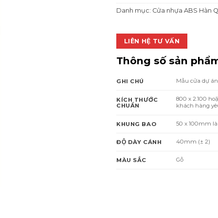
Danh mục:
Cửa nhựa ABS Hàn 
LIÊN HỆ TƯ VẤN
Thông số sản phẩ
Mẫu cửa dự án,
GHI CHÚ
800 x 2.100 ho
KÍCH THƯỚC
CHUẨN
khách hàng yêu
50 x 100mm la
KHUNG BAO
40mm (± 2)
ĐỘ DÀY CÁNH
Gỗ
MÀU SẮC