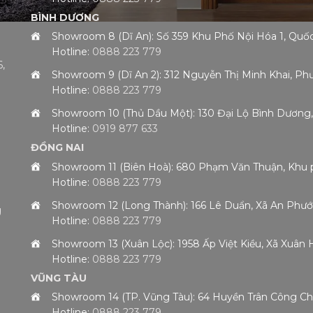
BÌNH DƯƠNG
Showroom 8 (Dĩ An): Số 359 Khu Phố Nội Hóa 1, Qu
Hotline:
0888 223 779
,
Showroom 9 (Dĩ An 2): 312 Nguyễn Thị Minh Khai, 
Hotline:
0888 223 779
h
Showroom 10 (Thủ Dầu Một): 130 Đại Lộ Bình Dươn
Hotline:
0919 877 633
ĐỒNG NAI
Showroom 11 (Biên Hoà): 680 Phạm Văn Thuận, Khu 
Hotline:
0888 223 779
Showroom 12 (Long Thành): 166 Lê Duẩn, Xã An Phướ
g
Hotline:
0888 223 779
Showroom 13 (Xuân Lộc): 1958 Ấp Việt Kiều, Xã Xuân
Hotline:
0888 223 779
VŨNG TÀU
Showroom 14 (TP. Vũng Tàu): 64 Huyền Trân Công 
Hotline:
0888 223 779