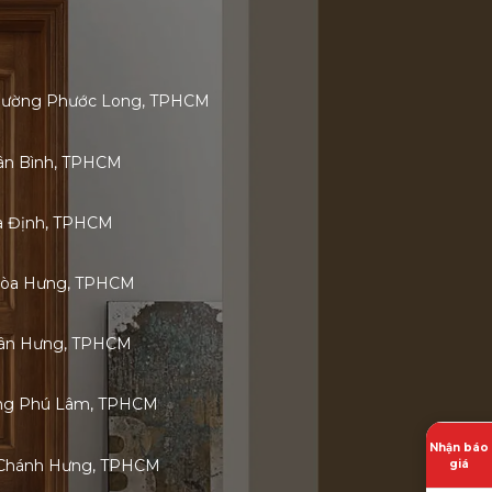
 Phường Phước Long, TPHCM
Tân Bình, TPHCM
ia Định, TPHCM
Hòa Hưng, TPHCM
 Tân Hưng, TPHCM
ờng Phú Lâm, TPHCM
Nhận báo
 Chánh Hưng, TPHCM
giá