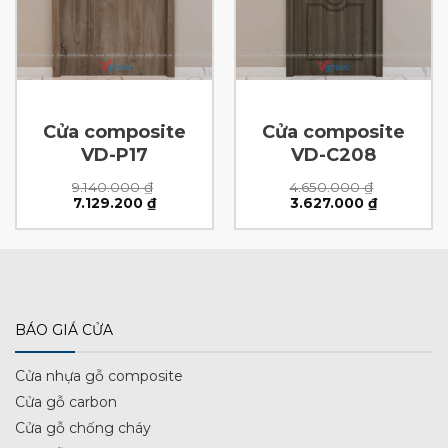
Cửa composite
Cửa composite
VD-P17
VD-C208
9.140.000
₫
4.650.000
₫
Giá
Giá
Giá
Giá
7.129.200
₫
3.627.000
₫
gốc
hiện
gốc
hiện
là:
tại
là:
tại
9.140.000 ₫.
là:
4.650.000 ₫.
là:
0 ₫.
7.129.200 ₫.
3.627.000 
BÁO GIÁ CỬA
Cửa nhựa gỗ composite
Cửa gỗ carbon
Cửa gỗ chống cháy