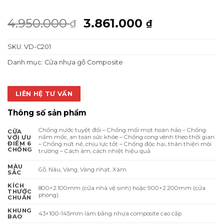
Giá
Giá
4.950.000
3.861.000
₫
₫
gốc
hiện
SKU:
VD-C201
là:
tại
4.950.000 ₫.
là:
Danh mục:
Cửa nhựa gỗ Composite
3.861.000 ₫
LIÊN HỆ TƯ VẤN
Thông số sản phẩm
Chống nước tuyệt đối – Chống mối mọt hoàn hảo – Chống
CỬA
nấm mốc, an toàn sức khỏe – Chống cong vênh theo thời gian
VỚI ƯU
ĐIỂM 6
– Chống nứt nẻ, chịu lực tốt – Chống độc hại, thân thiện môi
CHỐNG
trường – Cách âm, cách nhiệt hiệu quả
MÀU
Gỗ, Nâu, Vàng, Vàng nhạt, Xám
SẮC
KÍCH
800×2.100mm (cửa nhà vệ sinh) hoặc 900×2.200mm (cửa
THƯỚC
phòng)
CHUẨN
KHUNG
43×100-145mm làm bằng nhựa composite cao cấp
BAO