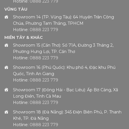
Hotline:
0888 223 779
VŨNG TÀU
Showroom 14 (TP. Vũng Tàu): 64 Huyền Trân Công
Chúa, Phường Tam Thắng, TPHCM
Hotline:
0888 223 779
MIỀN TÂY & KHÁC
Showroom 15 (Cần Thơ): Số 71A, Đường 3 Tháng 2,
Phường Hưng Lợi, TP. Cần Thơ
Hotline:
0888 223 779
Showroom 16 (Phú Quốc): Khu phố 4, Đặc khu Phú
Quốc, Tỉnh An Giang
Hotline:
0888 223 779
Showroom 17 (Đông Hải - Bạc Liêu): Ấp Bờ Cảng, Xã
Long Điền, Tỉnh Cà Mau
Hotline:
0888 223 779
Showroom 18 (Đà Nẵng): 345 Điện Biên Phủ, P. Thanh
Khê, TP. Đà Nẵng
Hotline:
0888 223 779