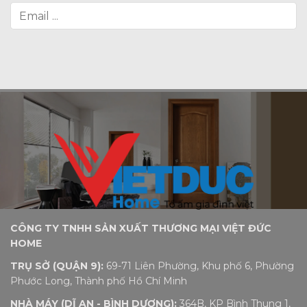
CÔNG TY TNHH SẢN XUẤT THƯƠNG MẠI VIỆT ĐỨC
HOME
TRỤ SỞ (QUẬN 9):
69-71 Liên Phường, Khu phố 6, Phường
Phước Long, Thành phố Hồ Chí Minh
NHÀ MÁY (DĨ AN - BÌNH DƯƠNG):
364B, KP Bình Thung 1,