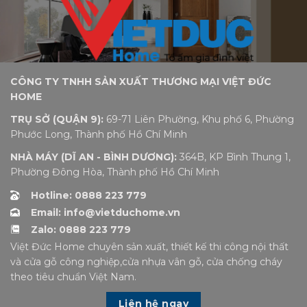
CÔNG TY TNHH SẢN XUẤT THƯƠNG MẠI VIỆT ĐỨC
HOME
TRỤ SỞ (QUẬN 9):
69-71 Liên Phường, Khu phố 6, Phường
Phước Long, Thành phố Hồ Chí Minh
NHÀ MÁY (DĨ AN - BÌNH DƯƠNG):
364B, KP Bình Thung 1,
Phường Đông Hòa, Thành phố Hồ Chí Minh
Hotline: 0888 223 779
Email: info@vietduchome.vn
Zalo: 0888 223 779
Việt Đức Home chuyên sản xuất, thiết kế thi công nội thất
và cửa gỗ công nghiệp,cửa nhựa vân gỗ, cửa chống cháy
theo tiêu chuẩn Việt Nam.
Liên hệ ngay