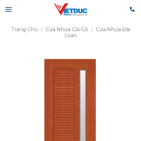
Bỏ
qua
nội
dung
Trang Chủ
/
Cửa Nhựa Giả Gỗ
/
Cửa Nhựa Đài
Loan