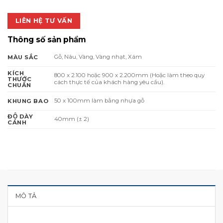
LIÊN HỆ TƯ VẤN
Thông số sản phẩm
Gỗ, Nâu, Vàng, Vàng nhạt, Xám
MÀU SẮC
KÍCH
800 x 2.100 hoặc 900 x 2.200mm (Hoặc làm theo quy
THƯỚC
cách thực tế của khách hàng yêu cầu).
CHUẨN
50 x 100mm làm bằng nhựa gỗ
KHUNG BAO
ĐỘ DÀY
40mm (± 2)
CÁNH
MÔ TẢ