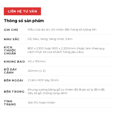
LIÊN HỆ TƯ VẤN
Thông số sản phẩm
Mẫu cửa dự án, chỉ nhận đặt hàng số lượng lớn.
GHI CHÚ
Gỗ, Nâu, Vàng, Vàng nhạt, Xám
MÀU SẮC
KÍCH
800 x 2.100 hoặc 900 x 2.200mm (Hoặc làm theo quy
THƯỚC
cách thực tế của khách hàng yêu cầu).
CHUẨN
40 x 110mm.
KHUNG BAO
ĐỘ DÀY
40mm (± 2)
CÁNH
2 tấm HDF dày 3mm
BÊN NGOÀI
Khung xương bằng gỗ tự nhiên đã được sử lý để triệt
BÊN TRONG
tiêu sớ gỗ, chống cong vênh
TÌNH
Sơn PU hoàn thiện
TRẠNG