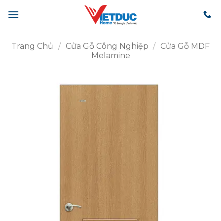
Bỏ
qua
nội
dung
Trang Chủ
/
Cửa Gỗ Công Nghiệp
/
Cửa Gỗ MDF
Melamine