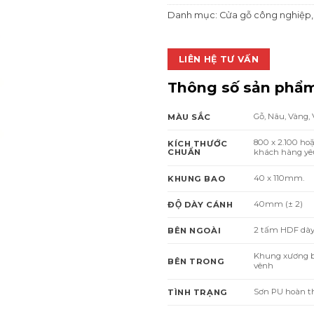
Danh mục:
Cửa gỗ công nghiệp
LIÊN HỆ TƯ VẤN
Thông số sản phẩ
Gỗ, Nâu, Vàng,
MÀU SẮC
800 x 2.100 ho
KÍCH THƯỚC
CHUẨN
khách hàng yêu
40 x 110mm.
KHUNG BAO
40mm (± 2)
ĐỘ DÀY CÁNH
2 tấm HDF dà
BÊN NGOÀI
Khung xương bằng
BÊN TRONG
vênh
Sơn PU hoàn t
TÌNH TRẠNG