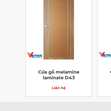
ine
Cửa gỗ melamine
34
laminate D43
Liên hệ