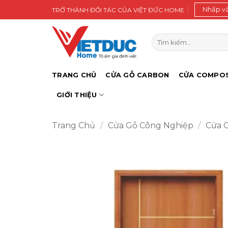
Bỏ
Nhấp v
TRỞ THÀNH ĐỐI TÁC CỦA VIỆT ĐỨC HOME
qua
nội
Tìm
dung
kiếm:
TRANG CHỦ
CỬA GỖ CARBON
CỬA COMPOS
GIỚI THIỆU
Trang Chủ
/
Cửa Gỗ Công Nghiệp
/
Cửa 