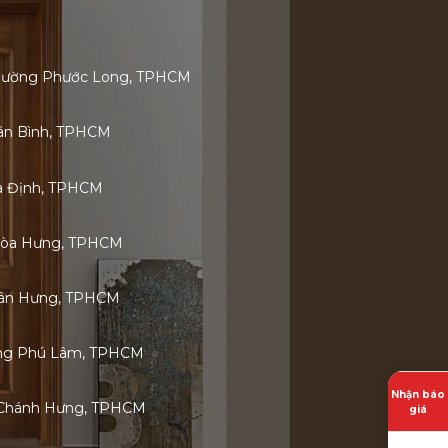
 Phường Phước Long, TPHCM
Tân Bình, TPHCM
ia Định, TPHCM
Hòa Hưng, TPHCM
 Tân Hưng, TPHCM
ờng Phú Lâm, TPHCM
Nhận báo
 Chánh Hưng, TPHCM
giá