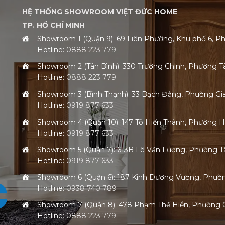
HỆ THỐNG SHOWROOM VIỆT ĐỨC HOME
TP. HỒ CHÍ MINH
Showroom 1 (Quận 9): 69 Liên Phường, Khu phố 6,
Hotline:
0888 223 779
Showroom 2 (Tân Bình): 330 Trường Chinh, Phường 
Hotline:
0888 223 779
Showroom 3 (Bình Thạnh): 33 Bạch Đằng, Phường G
Hotline:
0919 877 633
Showroom 4 (Quận 10): 147 Tô Hiến Thành, Phường 
Hotline:
0919 877 633
Showroom 5 (Quận 7): 613B Lê Văn Lương, Phường
Hotline:
0919 877 633
Showroom 6 (Quận 6): 187 Kinh Dương Vương, Phư
Hotline:
0938 740 789
Showroom 7 (Quận 8): 478 Phạm Thế Hiển, Phường
Hotline:
0888 223 779