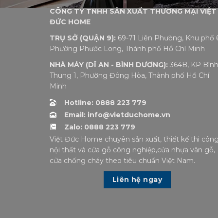
CÔNG TY TNHH SẢN XUẤT THƯƠNG MẠI VIỆT
ĐỨC HOME
TRỤ SỞ (QUẬN 9):
69-71 Liên Phường, Khu phố 6
Phường Phước Long, Thành phố Hồ Chí Minh
NHÀ MÁY (DĨ AN - BÌNH DƯƠNG):
364B, KP Bìn
Thung 1, Phường Đông Hòa, Thành phố Hồ Chí
Minh
Hotline: 0888 223 779
Email: info@vietduchome.vn
Zalo: 0888 223 779
Việt Đức Home chuyên sản xuất, thiết kế thi côn
nội thất và cửa gỗ công nghiệp,cửa nhựa vân gỗ,
cửa chống cháy theo tiêu chuẩn Việt Nam.
Liên hệ ngay