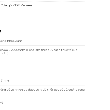
,
Cửa gỗ MDF Veneer
m
 Vàng nhạt, Xám
ặc 900 x 2.200mm (Hoặc làm theo quy cách thực tế của
 cầu).
y 3mm
 gỗ tự nhiên đã được sử lý để triệt tiêu sớ gỗ, chống cong
hiện