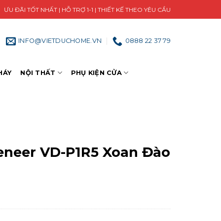
ƯU ĐÃI TỐT NHẤT | HỖ TRỢ 1-1 | THIẾT KẾ THEO YÊU CẦU
INFO@VIETDUCHOME.VN
0888 22 37 79
HÁY
NỘI THẤT
PHỤ KIỆN CỬA
eneer VD-P1R5 Xoan Đào