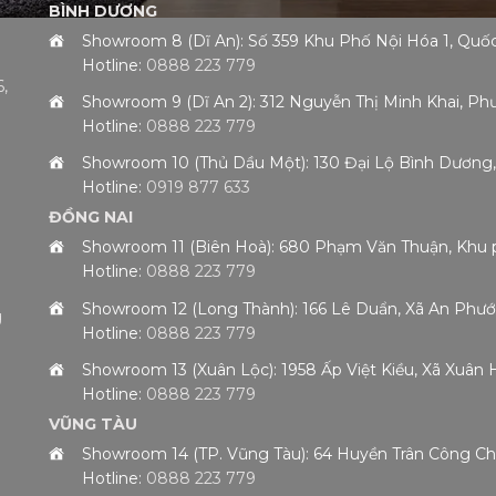
BÌNH DƯƠNG
Showroom 8 (Dĩ An): Số 359 Khu Phố Nội Hóa 1, Qu
Hotline:
0888 223 779
,
Showroom 9 (Dĩ An 2): 312 Nguyễn Thị Minh Khai, 
Hotline:
0888 223 779
h
Showroom 10 (Thủ Dầu Một): 130 Đại Lộ Bình Dươn
Hotline:
0919 877 633
ĐỒNG NAI
Showroom 11 (Biên Hoà): 680 Phạm Văn Thuận, Khu 
Hotline:
0888 223 779
Showroom 12 (Long Thành): 166 Lê Duẩn, Xã An Phướ
g
Hotline:
0888 223 779
Showroom 13 (Xuân Lộc): 1958 Ấp Việt Kiều, Xã Xuân
Hotline:
0888 223 779
VŨNG TÀU
Showroom 14 (TP. Vũng Tàu): 64 Huyền Trân Công 
Hotline:
0888 223 779