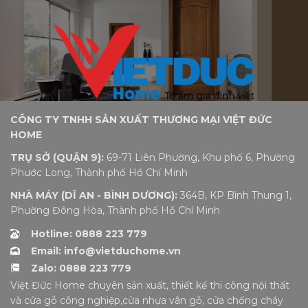
CÔNG TY TNHH SẢN XUẤT THƯƠNG MẠI VIỆT ĐỨC
HOME
TRỤ SỞ (QUẬN 9):
69-71 Liên Phường, Khu phố 6, Phường
Phước Long, Thành phố Hồ Chí Minh
NHÀ MÁY (DĨ AN - BÌNH DƯƠNG):
364B, KP Bình Thung 1,
Phường Đông Hòa, Thành phố Hồ Chí Minh
Hotline: 0888 223 779
Email: info@vietduchome.vn
Zalo: 0888 223 779
Việt Đức Home chuyên sản xuất, thiết kế thi công nội thất
và cửa gỗ công nghiệp,cửa nhựa vân gỗ, cửa chống cháy