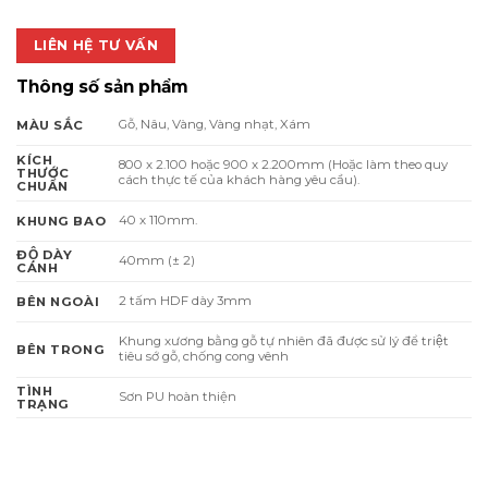
LIÊN HỆ TƯ VẤN
Thông số sản phẩm
Gỗ, Nâu, Vàng, Vàng nhạt, Xám
MÀU SẮC
KÍCH
800 x 2.100 hoặc 900 x 2.200mm (Hoặc làm theo quy
THƯỚC
cách thực tế của khách hàng yêu cầu).
CHUẨN
40 x 110mm.
KHUNG BAO
ĐỘ DÀY
40mm (± 2)
CÁNH
2 tấm HDF dày 3mm
BÊN NGOÀI
Khung xương bằng gỗ tự nhiên đã được sử lý để triệt
BÊN TRONG
tiêu sớ gỗ, chống cong vênh
TÌNH
Sơn PU hoàn thiện
TRẠNG