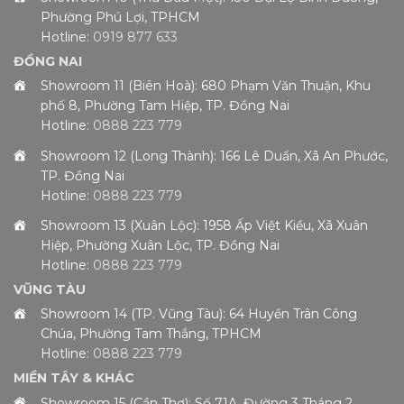
Phường Phú Lợi, TPHCM
Hotline:
0919 877 633
ĐỒNG NAI
Showroom 11 (Biên Hoà): 680 Phạm Văn Thuận, Khu
phố 8, Phường Tam Hiệp, TP. Đồng Nai
Hotline:
0888 223 779
Showroom 12 (Long Thành): 166 Lê Duẩn, Xã An Phước,
TP. Đồng Nai
Hotline:
0888 223 779
Showroom 13 (Xuân Lộc): 1958 Ấp Việt Kiều, Xã Xuân
Hiệp, Phường Xuân Lộc, TP. Đồng Nai
Hotline:
0888 223 779
VŨNG TÀU
Showroom 14 (TP. Vũng Tàu): 64 Huyền Trân Công
Chúa, Phường Tam Thắng, TPHCM
Hotline:
0888 223 779
MIỀN TÂY & KHÁC
Showroom 15 (Cần Thơ): Số 71A, Đường 3 Tháng 2,