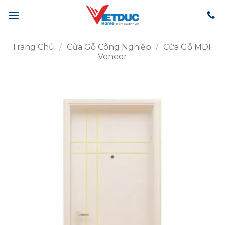
Bỏ
qua
nội
dung
Trang Chủ
/
Cửa Gỗ Công Nghiệp
/
Cửa Gỗ MDF
Veneer