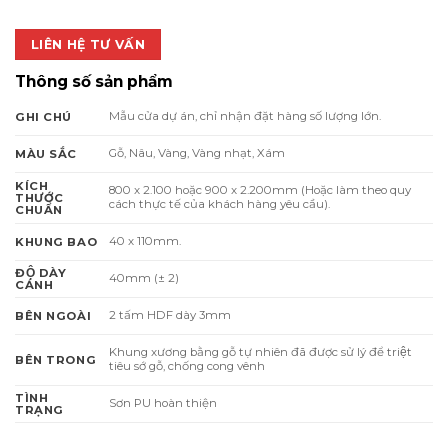
LIÊN HỆ TƯ VẤN
Thông số sản phẩm
Mẫu cửa dự án, chỉ nhận đặt hàng số lượng lớn.
GHI CHÚ
Gỗ, Nâu, Vàng, Vàng nhạt, Xám
MÀU SẮC
KÍCH
800 x 2.100 hoặc 900 x 2.200mm (Hoặc làm theo quy
THƯỚC
cách thực tế của khách hàng yêu cầu).
CHUẨN
40 x 110mm.
KHUNG BAO
ĐỘ DÀY
40mm (± 2)
CÁNH
2 tấm HDF dày 3mm
BÊN NGOÀI
Khung xương bằng gỗ tự nhiên đã được sử lý để triệt
BÊN TRONG
tiêu sớ gỗ, chống cong vênh
TÌNH
Sơn PU hoàn thiện
TRẠNG