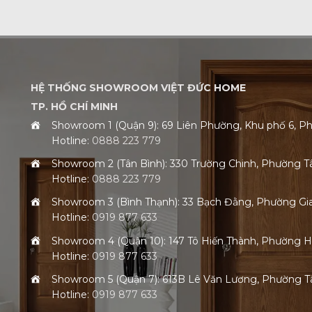
HỆ THỐNG SHOWROOM VIỆT ĐỨC HOME
TP. HỒ CHÍ MINH
Showroom 1 (Quận 9): 69 Liên Phường, Khu phố 6,
Hotline:
0888 223 779
Showroom 2 (Tân Bình): 330 Trường Chinh, Phường 
Hotline:
0888 223 779
Showroom 3 (Bình Thạnh): 33 Bạch Đằng, Phường G
Hotline:
0919 877 633
Showroom 4 (Quận 10): 147 Tô Hiến Thành, Phường 
Hotline:
0919 877 633
Showroom 5 (Quận 7): 613B Lê Văn Lương, Phường
Hotline:
0919 877 633