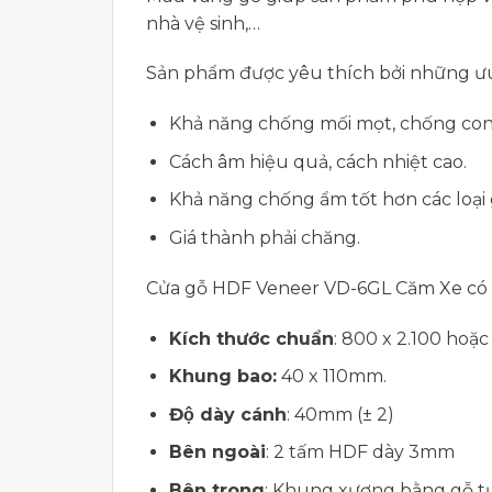
nhà vệ sinh,…
Sản phẩm được yêu thích bởi những ưu
Khả năng chống mối mọt, chống con
Cách âm hiệu quả, cách nhiệt cao.
Khả năng chống ẩm tốt hơn các loại
Giá thành phải chăng.
Cửa gỗ HDF Veneer VD-6GL Căm Xe có th
Kích thước chuẩn
: 800 x 2.100 hoặ
Khung bao:
40 x 110mm.
Độ dày cánh
: 40mm (± 2)
Bên ngoài
: 2 tấm HDF dày 3mm
Bên trong
: Khung xương bằng gỗ tự n