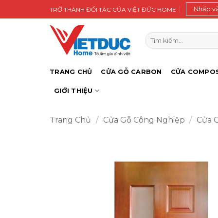
Bỏ
Nhấp v
TRỞ THÀNH ĐỐI TÁC CỦA VIỆT ĐỨC HOME
qua
nội
Tìm
dung
kiếm:
TRANG CHỦ
CỬA GỖ CARBON
CỬA COMPOS
GIỚI THIỆU
Trang Chủ
/
Cửa Gỗ Công Nghiệp
/
Cửa 