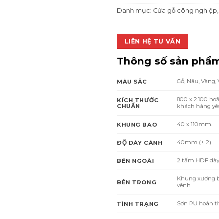
Danh mục:
Cửa gỗ công nghiệp
LIÊN HỆ TƯ VẤN
Thông số sản phẩ
Gỗ, Nâu, Vàng,
MÀU SẮC
800 x 2.100 ho
KÍCH THƯỚC
CHUẨN
khách hàng yêu
40 x 110mm.
KHUNG BAO
40mm (± 2)
ĐỘ DÀY CÁNH
2 tấm HDF dà
BÊN NGOÀI
Khung xương bằng
BÊN TRONG
vênh
Sơn PU hoàn t
TÌNH TRẠNG