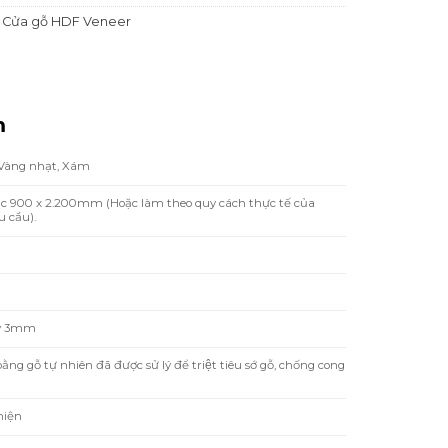
,
Cửa gỗ HDF Veneer
m
 Vàng nhạt, Xám
ặc 900 x 2.200mm (Hoặc làm theo quy cách thực tế của
 cầu).
y 3mm
 gỗ tự nhiên đã được sử lý để triệt tiêu sớ gỗ, chống cong
hiện