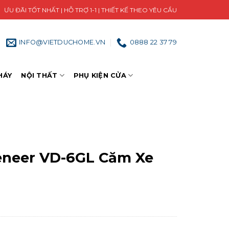
ƯU ĐÃI TỐT NHẤT | HỖ TRỢ 1-1 | THIẾT KẾ THEO YÊU CẦU
INFO@VIETDUCHOME.VN
0888 22 37 79
HÁY
NỘI THẤT
PHỤ KIỆN CỬA
eneer VD-6GL Căm Xe