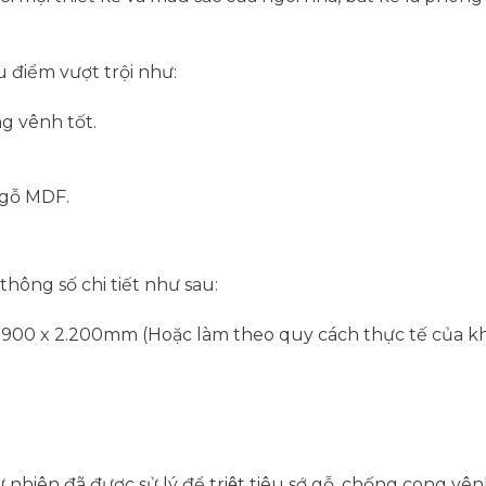
 điểm vượt trội như:
g vênh tốt.
 gỗ MDF.
ông số chi tiết như sau:
c 900 x 2.200mm (Hoặc làm theo quy cách thực tế của k
hiên đã được sử lý để triệt tiêu sớ gỗ, chống cong vê