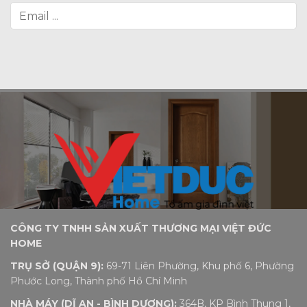
CÔNG TY TNHH SẢN XUẤT THƯƠNG MẠI VIỆT ĐỨC
HOME
TRỤ SỞ (QUẬN 9):
69-71 Liên Phường, Khu phố 6, Phường
Phước Long, Thành phố Hồ Chí Minh
NHÀ MÁY (DĨ AN - BÌNH DƯƠNG):
364B, KP Bình Thung 1,