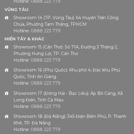
Hotline:
0888 223 779
VŨNG TÀU
Showroom 14 (TP. Vũng Tàu): 64 Huyền Trân Công
Chúa, Phường Tam Thắng, TPHCM
Hotline:
0888 223 779
MIỀN TÂY & KHÁC
Showroom 15 (Cần Thơ): Số 71A, Đường 3 Tháng 2,
Phường Hưng Lợi, TP. Cần Thơ
Hotline:
0888 223 779
Showroom 16 (Phú Quốc): Khu phố 4, Đặc khu Phú
Quốc, Tỉnh An Giang
Hotline:
0888 223 779
Showroom 17 (Đông Hải - Bạc Liêu): Ấp Bờ Cảng, Xã
Long Điền, Tỉnh Cà Mau
Hotline:
0888 223 779
Showroom 18 (Đà Nẵng): 345 Điện Biên Phủ, P. Thanh
Khê, TP. Đà Nẵng
Hotline:
0888 223 779