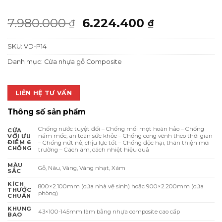
Giá
Giá
7.980.000
6.224.400
₫
₫
gốc
hiện
SKU:
VD-P14
là:
tại
7.980.000 ₫.
là:
Danh mục:
Cửa nhựa gỗ Composite
6.224.400 
LIÊN HỆ TƯ VẤN
Thông số sản phẩm
Chống nước tuyệt đối – Chống mối mọt hoàn hảo – Chống
CỬA
nấm mốc, an toàn sức khỏe – Chống cong vênh theo thời gian
VỚI ƯU
ĐIỂM 6
– Chống nứt nẻ, chịu lực tốt – Chống độc hại, thân thiện môi
CHỐNG
trường – Cách âm, cách nhiệt hiệu quả
MÀU
Gỗ, Nâu, Vàng, Vàng nhạt, Xám
SẮC
KÍCH
800×2.100mm (cửa nhà vệ sinh) hoặc 900×2.200mm (cửa
THƯỚC
phòng)
CHUẨN
KHUNG
43×100-145mm làm bằng nhựa composite cao cấp
BAO