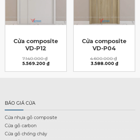
Cửa composite
Cửa composite
VD-P12
VD-P04
7.140.000
₫
4.600.000
₫
Giá
Giá
Giá
Giá
5.569.200
₫
3.588.000
₫
gốc
hiện
gốc
hiện
là:
tại
là:
tại
7.140.000 ₫.
là:
4.600.000 ₫.
là:
 ₫.
5.569.200 ₫.
3.588.000
BÁO GIÁ CỬA
Cửa nhựa gỗ composite
Cửa gỗ carbon
Cửa gỗ chống cháy