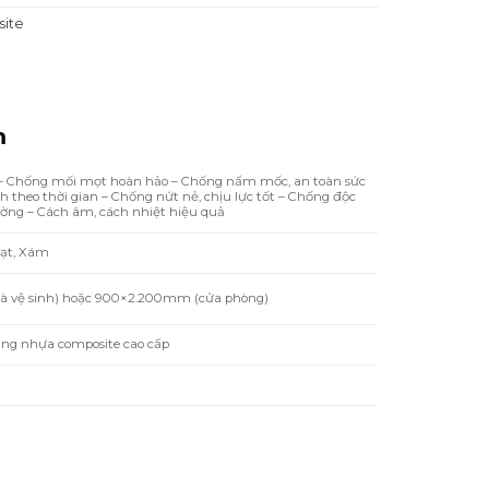
0.000 ₫.
là:
ite
3.697.200 ₫.
m
 – Chống mối mọt hoàn hảo – Chống nấm mốc, an toàn sức
 theo thời gian – Chống nứt nẻ, chịu lực tốt – Chống độc
ường – Cách âm, cách nhiệt hiệu quả
hạt, Xám
 vệ sinh) hoặc 900×2.200mm (cửa phòng)
g nhựa composite cao cấp