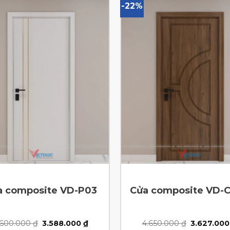
-22%
a composite VD-P03
Cửa composite VD-
Giá
Giá
Giá
.600.000
₫
3.588.000
₫
4.650.000
₫
3.627.00