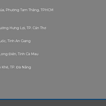
Chúa, Phường Tam Thắng, TPHCM
hường Hưng Lợi, TP. Cần Thơ
ốc, Tỉnh An Giang
Long Điền, Tỉnh Cà Mau
h Khê, TP. Đà Nẵng