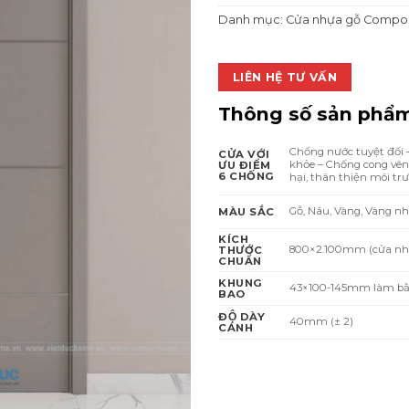
4.74
Danh mục:
Cửa nhựa gỗ Compos
LIÊN HỆ TƯ VẤN
Thông số sản phẩ
Chống nước tuyệt đối
CỬA VỚI
khỏe – Chống cong vênh
ƯU ĐIỂM
6 CHỐNG
hại, thân thiện môi tr
Gỗ, Nâu, Vàng, Vàng n
MÀU SẮC
KÍCH
800×2.100mm (cửa nhà
THƯỚC
CHUẨN
KHUNG
43×100-145mm làm bằn
BAO
ĐỘ DÀY
40mm (± 2)
CÁNH