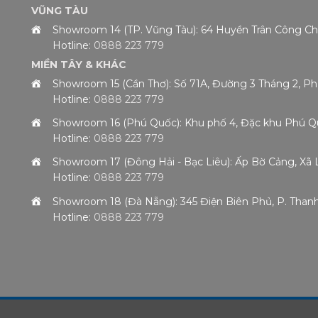
VŨNG TÀU
Showroom 14 (TP. Vũng Tàu): 64 Huyền Trân Công 
Hotline:
0888 223 779
MIỀN TÂY & KHÁC
Showroom 15 (Cần Thơ): Số 71A, Đường 3 Tháng 2, P
Hotline:
0888 223 779
Showroom 16 (Phú Quốc): Khu phố 4, Đặc khu Phú Qu
Hotline:
0888 223 779
Showroom 17 (Đông Hải - Bạc Liêu): Ấp Bờ Cảng, Xã 
Hotline:
0888 223 779
Showroom 18 (Đà Nẵng): 345 Điện Biên Phủ, P. Than
Hotline:
0888 223 779