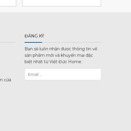
hiện
gốc
hiện
tại
là:
tại
₫.
là:
5.100.000 ₫.
là:
3.627.000 ₫.
3.978.000 ₫.
ĐĂNG KÝ
Bạn sẽ luôn nhận được thông tin về
sản phẩm mới và khuyến mại đặc
biệt nhất từ Việt Đức Home.
m cửa