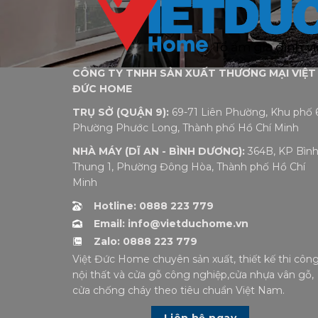
CÔNG TY TNHH SẢN XUẤT THƯƠNG MẠI VIỆT
ĐỨC HOME
TRỤ SỞ (QUẬN 9):
69-71 Liên Phường, Khu phố 6
Phường Phước Long, Thành phố Hồ Chí Minh
NHÀ MÁY (DĨ AN - BÌNH DƯƠNG):
364B, KP Bìn
Thung 1, Phường Đông Hòa, Thành phố Hồ Chí
Minh
Hotline: 0888 223 779
Email: info@vietduchome.vn
Zalo: 0888 223 779
Việt Đức Home chuyên sản xuất, thiết kế thi côn
nội thất và cửa gỗ công nghiệp,cửa nhựa vân gỗ,
cửa chống cháy theo tiêu chuẩn Việt Nam.