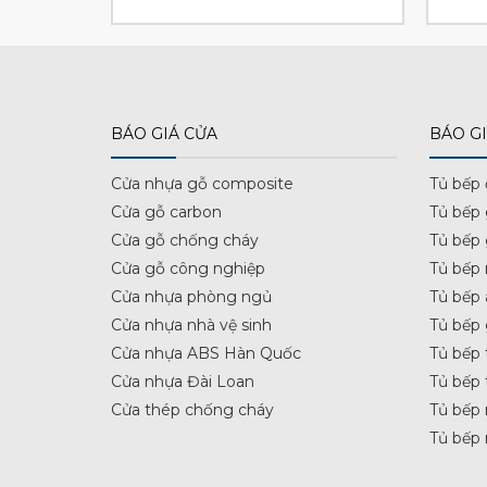
hiện
gốc
hiện
tại
là:
tại
000 ₫.
là:
4.200.000 ₫.
là:
3.627.000 ₫.
3.276.000 ₫.
BÁO GIÁ CỬA
BÁO GI
Cửa nhựa gỗ composite
Tủ bếp
Cửa gỗ carbon
Tủ bếp
Cửa gỗ chống cháy
Tủ bếp
Cửa gỗ công nghiệp
Tủ bếp 
Cửa nhựa phòng ngủ
Tủ bếp 
Cửa nhựa nhà vệ sinh
Tủ bếp
Cửa nhựa ABS Hàn Quốc
Tủ bếp 
Cửa nhựa Đài Loan
Tủ bếp 
Cửa thép chống cháy
Tủ bếp 
Tủ bếp