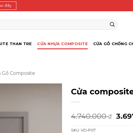
ào đây
ITE THAN TRE
CỬA NHỰA COMPOSITE
CỬA GỖ CHỐNG C
 Gỗ Composite
Cửa composit
Giá
4.740.000
3.69
₫
gốc
SKU:
VD-P07
là: