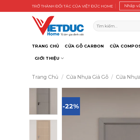
Bỏ
Nhấp v
TRỞ THÀNH ĐỐI TÁC CỦA VIỆT ĐỨC HOME
qua
nội
Tìm
dung
kiếm:
TRANG CHỦ
CỬA GỖ CARBON
CỬA COMPOS
GIỚI THIỆU
Trang Chủ
/
Cửa Nhựa Giả Gỗ
/
Cửa Nhựa
-22%