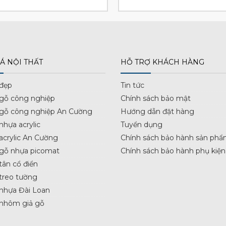
gốc
hiện
gốc
là:
tại
là:
4.600.000 ₫.
là:
4.650.000 
3.588.000 ₫.
Á NỘI THẤT
HỖ TRỢ KHÁCH HÀNG
 đẹp
Tin tức
 gỗ công nghiệp
Chính sách bảo mật
 gỗ công nghiệp An Cường
Hướng dẫn đặt hàng
nhựa acrylic
Tuyển dụng
acrylic An Cường
Chính sách bảo hành sản phẩ
 gỗ nhựa picomat
Chính sách bảo hành phụ kiện
tân cổ điển
treo tường
nhựa Đài Loan
 nhôm giả gỗ