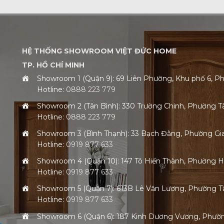
HỆ THỐNG SHOWROOM VIỆT ĐỨC HOME
TP. HỒ CHÍ MINH
Showroom 1 (Quận 9): 69 Liên Phường, Khu phố 6,
Hotline:
0888 223 779
Showroom 2 (Tân Bình): 330 Trường Chinh, Phường 
Hotline:
0888 223 779
Showroom 3 (Bình Thạnh): 33 Bạch Đằng, Phường G
Hotline:
0919 877 633
Showroom 4 (Quận 10): 147 Tô Hiến Thành, Phường 
Hotline:
0919 877 633
Showroom 5 (Quận 7): 613B Lê Văn Lương, Phường
Hotline:
0919 877 633
Showroom 6 (Quận 6): 187 Kinh Dương Vương, Phư