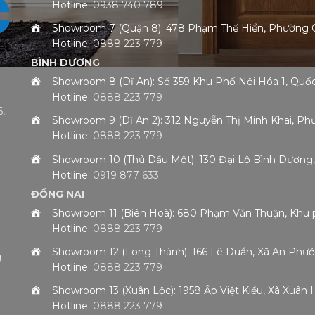
Hotline:
0938 740 789
Showroom 7 (Quận 8): 478 Phạm Thế Hiển, Phường
Hotline:
0888 223 779
BÌNH DƯƠNG
Showroom 8 (Dĩ An): Số 359 Khu Phố Nội Hóa 1, Qu
Hotline:
0888 223 779
,
Showroom 9 (Dĩ An 2): 312 Nguyễn Thị Minh Khai, 
Hotline:
0888 223 779
h
Showroom 10 (Thủ Dầu Một): 130 Đại Lộ Bình Dươn
Hotline:
0919 877 633
ĐỒNG NAI
Showroom 11 (Biên Hoà): 680 Phạm Văn Thuận, Khu 
Hotline:
0888 223 779
Showroom 12 (Long Thành): 166 Lê Duẩn, Xã An Phướ
g
Hotline:
0888 223 779
Showroom 13 (Xuân Lộc): 1958 Ấp Việt Kiều, Xã Xuân
Hotline:
0888 223 779