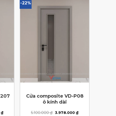
-22%
C207
Cửa composite VD-P08
ô kính dài
Giá
Giá
Giá
0
₫
5.100.000
₫
3.978.000
₫