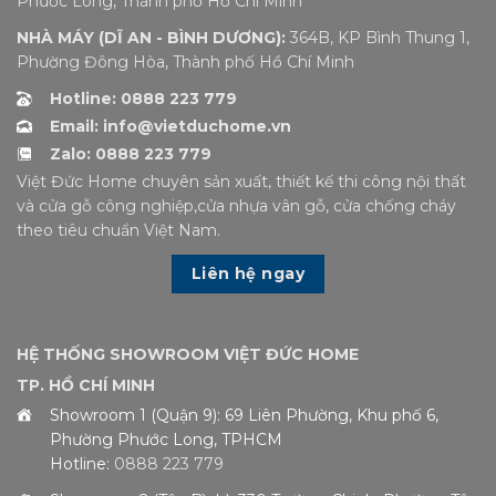
Phước Long, Thành phố Hồ Chí Minh
NHÀ MÁY (DĨ AN - BÌNH DƯƠNG):
364B, KP Bình Thung 1,
Phường Đông Hòa, Thành phố Hồ Chí Minh
Hotline: 0888 223 779
Email: info@vietduchome.vn
Zalo: 0888 223 779
Việt Đức Home chuyên sản xuất, thiết kế thi công nội thất
và cửa gỗ công nghiệp,cửa nhựa vân gỗ, cửa chống cháy
theo tiêu chuẩn Việt Nam.
Liên hệ ngay
HỆ THỐNG SHOWROOM VIỆT ĐỨC HOME
TP. HỒ CHÍ MINH
Showroom 1 (Quận 9): 69 Liên Phường, Khu phố 6,
Phường Phước Long, TPHCM
Hotline:
0888 223 779