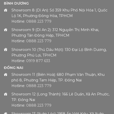
BÌNH DƯƠNG
Showroom 8 (Dĩ An): Số 359 Khu Phố Nội Hóa 1, Quốc
Lộ 1K, Phường Đông Hòa, TPHCM
Hotline:
0888 223 779
Showroom 9 (Dĩ An 2): 312 Nguyễn Thị Minh Khai,
Phường Tân Đông Hiệp, TPHCM
Hotline:
0888 223 779
Showroom 10 (Thủ Dầu Một): 130 Đại Lộ Bình Dương,
Phường Phú Lợi, TPHCM
Hotline:
0919 877 633
ĐỒNG NAI
Showroom 11 (Biên Hoà): 680 Phạm Văn Thuận, Khu
phố 8, Phường Tam Hiệp, TP. Đồng Nai
Hotline:
0888 223 779
Showroom 12 (Long Thành): 166 Lê Duẩn, Xã An Phước,
TP. Đồng Nai
Hotline:
0888 223 779
Showroom 13 (Xuân Lộc): 1958 Ấp Việt Kiều, Xã Xuân