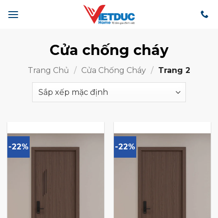
Bỏ
qua
nội
dung
Cửa chống cháy
Trang Chủ
/
Cửa Chống Cháy
/
Trang 2
-22%
-22%