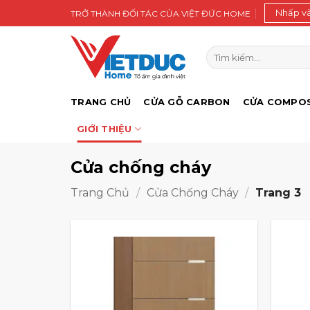
Bỏ
Nhấp v
TRỞ THÀNH ĐỐI TÁC CỦA VIỆT ĐỨC HOME
qua
nội
Tìm
dung
kiếm:
TRANG CHỦ
CỬA GỖ CARBON
CỬA COMPOS
GIỚI THIỆU
Cửa chống cháy
Trang Chủ
/
Cửa Chống Cháy
/
Trang 3