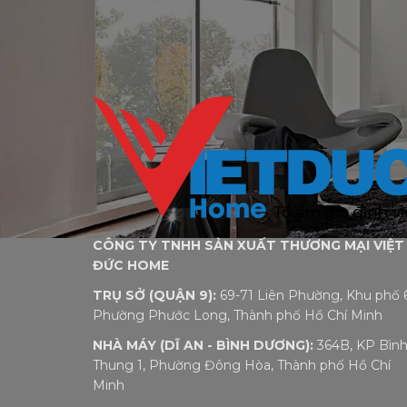
CÔNG TY TNHH SẢN XUẤT THƯƠNG MẠI VIỆT
ĐỨC HOME
TRỤ SỞ (QUẬN 9):
69-71 Liên Phường, Khu phố 6
Phường Phước Long, Thành phố Hồ Chí Minh
NHÀ MÁY (DĨ AN - BÌNH DƯƠNG):
364B, KP Bìn
Thung 1, Phường Đông Hòa, Thành phố Hồ Chí
Minh