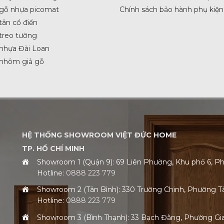
 gỗ nhựa picomat
Chính sách bảo hành phụ kiện
tân cổ điển
treo tường
nhựa Đài Loan
 nhôm giả gỗ
HỆ THỐNG SHOWROOM VIỆT ĐỨC HOME
TP. HỒ CHÍ MINH
Showroom 1 (Quận 9): 69 Liên Phường, Khu phố 6,
Hotline:
0888 223 779
Showroom 2 (Tân Bình): 330 Trường Chinh, Phường 
Hotline:
0888 223 779
Showroom 3 (Bình Thạnh): 33 Bạch Đằng, Phường G