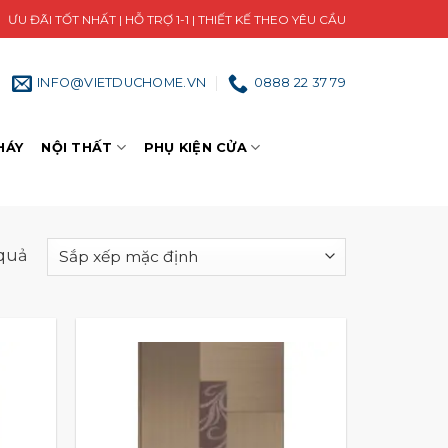
ƯU ĐÃI TỐT NHẤT | HỖ TRỢ 1-1 | THIẾT KẾ THEO YÊU CẦU
INFO@VIETDUCHOME.VN
0888 22 37 79
HÁY
NỘI THẤT
PHỤ KIỆN CỬA
 quả