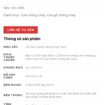
SKU:
VD-G1R3
Danh mục:
Cửa chống cháy
,
Cửa gỗ chống cháy
LIÊN HỆ TƯ VẤN
Thông số sản phẩm
Gỗ, Nâu, Vàng, Vàng nhạt, Xám
MÀU SẮC
KÍCH
800 x 2.100 hoặc 900 x 2.200mm (Hoặc làm theo quy
THƯỚC
cách thực tế của khách hàng yêu cầu).
CHUẨN
40 x 110mm.
KHUNG BAO
ĐỘ DÀY
40mm (± 2)
CÁNH
2 tấm HDF dày 3mm
BÊN NGOÀI
Khung xương bằng gỗ tự nhiên đã được sử lý để triệt
BÊN TRONG
tiêu sớ gỗ, chống cong vênh
TÌNH