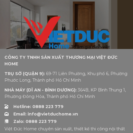
CÔNG TY TNHH SẢN XUẤT THƯƠNG MẠI VIỆT ĐỨC
HOME
TRỤ SỞ (QUẬN 9):
69-71 Liên Phường, Khu phố 6, Phường
Phước Long, Thành phố Hồ Chí Minh
NHÀ MÁY (DĨ AN - BÌNH DƯƠNG):
364B, KP Bình Thung 1,
Phường Đông Hòa, Thành phố Hồ Chí Minh
Hotline: 0888 223 779
Email: info@vietduchome.vn
Zalo: 0888 223 779
Việt Đức Home chuyên sản xuất, thiết kế thi công nội thất