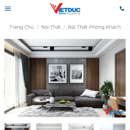
Bỏ
qua
nội
dung
Trang Chủ
/
Nội Thất
/
Nội Thất Phòng Khách